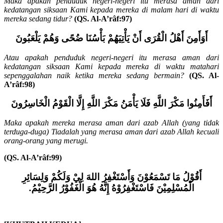
Maka apakah penduduk negeri-negeri itu merasa aman dari
kedatangan siksaan Kami kepada mereka di malam hari di waktu
mereka sedang tidur?
(QS. Al-A’râf:97)
أَوَأَمِنَ أَهْلُ الْقُرَى أَنْ يَأْتِيَهُمْ بَأْسُنَا ضُحًى وَهُمْ يَلْعَبُونَ
Atau apakah penduduk negeri-negeri itu merasa aman dari
kedatangan siksaan Kami kepada mereka di waktu matahari
sepenggalahan naik ketika mereka sedang bermain?
(QS. Al-
A’râf:98)
أَفَأَمِنُوا مَكْرَ اللَّهِ فَلَا يَأْمَنُ مَكْرَ اللَّهِ إِلَّا الْقَوْمُ الْخَاسِرُونَ
Maka apakah mereka merasa aman dari azab Allah (yang tidak
terduga-duga) Tiadalah yang merasa aman dari azab Allah kecuali
orang-orang yang merugi.
(QS. Al-A’râf:99)
أَ
قُوْلُ مَا تَسْمَعُوْنَ وَأَسْتَغْفِرُ اللهَ لِيْ وَلَكُمْ وَلِسَائِرِ
الْمُسْلِمِيْنَ فَاسْتَغْفِرُوْهُ إِنَّهُ هُوَ الْغَفُوْرُ الرَّحِيْمُ.