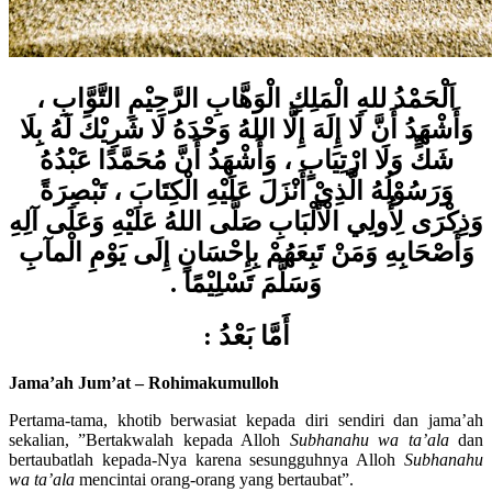
اَلْحَمْدُ للهِ الْمَلِكِ الْوَهَّابِ الرَّحِيْمِ التَّوَّابِ ،
وَأَشْهَدُ أَنَّ لَا إِلَهَ إِلَّا اللهُ وَحْدَهُ لَا شَرِيْكَ لَهُ بِلَا
شَكٍّ وَلَا ارْتِيَابٍ ، وَأَشْهَدُ أَنَّ مُحَمَّدًا عَبْدُهُ
وَرَسُوْلُهُ الَّذِيْ أَنْزَلَ عَلَيْهِ الْكِتَابَ ، تَبْصِرَةً
وَذِكْرَى لِأُولِي الْأَلْبَابِ صَلَّى اللهُ عَلَيْهِ وَعَلَى آلِهِ
وَأَصْحَابِهِ وَمَنْ تَبِعَهُمْ بِإِحْسَانٍ إِلَى يَوْمِ الْمآبِ
وَسَلَّمَ تَسْلِيْمًا .
أَمَّا بَعْدُ :
Jama’ah Jum’at – Rohimakumulloh
Pertama-tama, khotib berwasiat kepada diri sendiri dan jama’ah
sekalian, ”Bertakwalah kepada Alloh
Subhanahu wa ta’ala
dan
bertaubatlah kepada-Nya karena sesungguhnya Alloh
Subhanahu