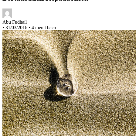
Bertaubatlah Kepada Alloh
Abu Fudhail
•
31/03/2016
•
4 menit baca