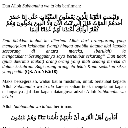
Maha Bijaksana.
(QS. An-Nisâ:17)
Dan Alloh
Subhanahu wa ta’ala
berfirman:
وَلَيْسَتِ التَّوْبَةُ لِلَّذِينَ يَعْمَلُونَ السَّيِّئَاتِ حَتَّى إِذَا حَضَرَ
أَحَدَهُمُ الْمَوْتُ قَالَ إِنِّي تُبْتُ الْآنَ وَلَا الَّذِينَ يَمُوتُونَ وَهُمْ
كُفَّارٌ أُولَئِكَ أَعْتَدْنَا لَهُمْ عَذَابًا أَلِيمًا
Dan tidaklah taubat itu diterima Allah dari orang-orang yang
mengerjakan kejahatan (yang) hingga apabila datang ajal kepada
seseorang di antara mereka, (barulah) ia
mengatakan:”Sesungguhnya saya bertaubat sekarang” Dan tidak
(pula diterima taubat) orang-orang yang mati sedang mereka di
dalam kekafiran. Bagi orang-orang itu telah Kami sediakan siksa
yang pedih.
(QS. An-Nisâ:18)
Maka bersegeralah, wahai kaum muslimin, untuk bertaubat kepada
Alloh
Subhanahu wa ta’ala
karena kalian tidak mengetahui kapan
datanganya ajal dan kapan datangnya adzab Alloh
Subhanahu wa
ta’ala
.
Alloh
Subhanahu wa ta’ala
berfirman:
أَفَأَمِنَ أَهْلُ الْقُرَى أَنْ يَأْتِيَهُمْ بَأْسُنَا بَيَاتًا وَهُمْ نَائِمُونَ