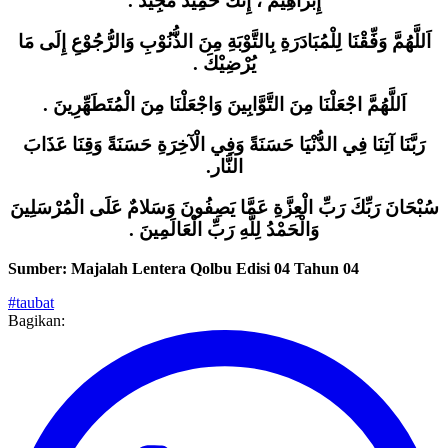
إِبْرَاهِيمَ ، إِنَّكَ حَمِيدٌ مَجِيْدٌ .
اَللَّهُمَّ وَفِّقْنَا لِلْمُبَادَرَةِ بِالتَّوْبَةِ مِنَ الذُّنُوْبِ وَالرُّجُوْعِ إِلَى مَا
يُرْضِيْكَ .
اَللَّهُمَّ اجْعَلْنَا مِنَ التَّوَّابِينَ وَاجْعَلْنَا مِنَ الْمُتَطَهِّرِينَ .
رَبَّنَا آتِنَا فِي الدُّنْيَا حَسَنَةً وَفِي الْآخِرَةِ حَسَنَةً وَقِنَا عَذَابَ
النَّار.
سُبْحَانَ رَبِّكَ رَبِّ الْعِزَّةِ عَمَّا يَصِفُونَ وَسَلامٌ عَلَى الْمُرْسَلِينَ
وَالْحَمْدُ لِلَّهِ رَبِّ الْعَالَمِينَ .
Sumber: Majalah Lentera Qolbu Edisi 04 Tahun 04
#taubat
Bagikan: