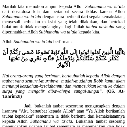
wa ta’ala
mencintai orang-orang yang bertaubat”.
Marilah kita memohon ampun kepada Alloh
Subhanahu wa ta’ala
dari dosa-dosa kita dan bertaubat secara ikhlas karena Alloh
Subhanahu wa ta’ala
dengan cara berhenti dari segala kemaksiatan,
menyesali perbuatan maksiat yang telah dilakukan, dan bertekad
bulat untuk tidak mengulanginya lagi. Inilah
taubat nashuha
yang
diperintahkan Alloh
Subhanahu wa ta’ala
kepada kita.
Alloh
Subhanahu wa ta’ala
berfirman:
يَاأَيُّهَا الَّذِينَ آمَنُوا تُوبُوا إِلَى اللَّهِ تَوْبَةً نَصُوحًا عَسَى رَبُّكُمْ أَنْ
يُكَفِّرَ عَنْكُمْ سَيِّئَاتِكُمْ وَيُدْخِلَكُمْ جَنَّاتٍ تَجْرِي مِنْ تَحْتِهَا
الْأَنْهَارُ
Hai orang-orang yang beriman, bertaubatlah kepada Alloh dengan
taubat yang semurni-murninya, mudah-mudahan Robb kamu akan
menutupi kesalahan-kesalahanmu dan memasukkan kamu ke dalam
surga yang mengalir dibawahnya sungai-sungai”.
(QS. At-
Tahrîm:8)
Jadi, bukanlah taubat seseorang mengucapkan dengan
lisannya “Aku bertaubat kepada Alloh” atau “Ya Alloh berikanlah
taubat kepadaku” sementara ia tidak berhenti dari kemaksiatannya
kepada Alloh
Subhanahu wa ta’ala
. Bukanlah taubat sesorang