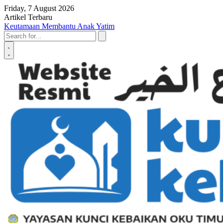
Skip to content
Friday, 7 August 2026
Artikel Terbaru
Penyerahan SK LAZ Kunci Kebaikan OKU Timur, Tonggak Baru
Penguatan Pelayanan Umat