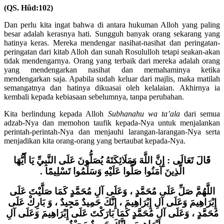
(QS. Hûd:102)
Dan perlu kita ingat bahwa di antara hukuman Alloh yang paling
besar adalah kerasnya hati. Sungguh banyak orang sekarang yang
hatinya keras. Mereka mendengar nasihat-nasihat dan peringatan-
peringatan dari kitab Alloh dan sunah Rosululloh tetapi seakan-akan
tidak mendengarnya. Orang yang terbaik dari mereka adalah orang
yang mendengarkan nasihat dan memahaminya ketika
mendengarkan saja. Apabila sudah keluar dari majlis, maka matilah
semangatnya dan hatinya dikuasai oleh kelalaian. Akhirnya ia
kembali kepada kebiasaan sebelumnya, tanpa perubahan.
Kita berlindung kepada Alloh
Subhanahu wa ta’ala
dari semua
adzab-Nya dan memohon taufik kepada-Nya untuk menjalankan
perintah-perintah-Nya dan menjauhi larangan-larangan-Nya serta
menjadikan kita orang-orang yang bertaubat kepada-Nya.
قَالَ تَعَالَى : إِنَّ اللَّهَ وَمَلَائِكَتَهُ يُصَلُّونَ عَلَى النَّبِيِّ يَا أَيُّهَا
الَّذِينَ آمَنُوا صَلُّوا عَلَيْهِ وَسَلِّمُوا تَسْلِيمًا .
اللَّهُمَّ صَلِّ عَلَى مُحَمَّدٍ ، وَعَلَى آلِ مُحَمَّدٍ كَمَا صَلَّيْتَ عَلَى
إِبْرَاهِيمَ وَعَلَى آلِ إِبْرَاهِيمَ ، إِنَّكَ حَمِيدٌ مَجِيدٌ ، وَ بَارِكْ عَلَى
مُحَمَّدٍ ، وَعَلَى آلِ مُحَمَّدٍ كَمَا بَارَكْتَ عَلَى إِبْرَاهِيمَ وَعَلَى آلِ