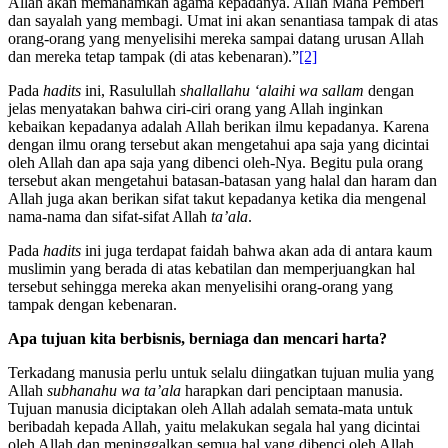
“Barang siapa yang Allah menginginkan kepadanya kebaikan maka
Allah akan memahamkan agama kepadanya. Allah Maha Pemberi
dan sayalah yang membagi. Umat ini akan senantiasa tampak di atas
orang-orang yang menyelisihi mereka sampai datang urusan Allah
dan mereka tetap tampak (di atas kebenaran).”
[2]
Pada
hadits
ini, Rasulullah
shallallahu ‘alaihi wa sallam
dengan
jelas menyatakan bahwa ciri-ciri orang yang Allah inginkan
kebaikan kepadanya adalah Allah berikan ilmu kepadanya. Karena
dengan ilmu orang tersebut akan mengetahui apa saja yang dicintai
oleh Allah dan apa saja yang dibenci oleh-Nya. Begitu pula orang
tersebut akan mengetahui batasan-batasan yang halal dan haram dan
Allah juga akan berikan sifat takut kepadanya ketika dia mengenal
nama-nama dan sifat-sifat Allah
ta’ala
.
Pada
hadits
ini juga terdapat faidah bahwa akan ada di antara kaum
muslimin yang berada di atas kebatilan dan memperjuangkan hal
tersebut sehingga mereka akan menyelisihi orang-orang yang
tampak dengan kebenaran.
Apa tujuan kita berbisnis, berniaga dan mencari harta?
Terkadang manusia perlu untuk selalu diingatkan tujuan mulia yang
Allah
subhanahu wa ta’ala
harapkan dari penciptaan manusia.
Tujuan manusia diciptakan oleh Allah adalah semata-mata untuk
beribadah kepada Allah, yaitu melakukan segala hal yang dicintai