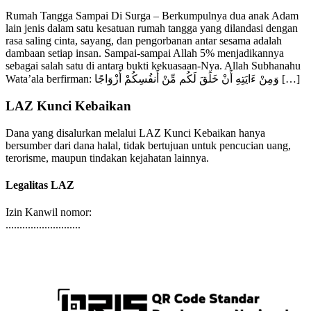
Rumah Tangga Sampai Di Surga
Rumah Tangga Sampai Di Surga – Berkumpulnya dua anak Adam
lain jenis dalam satu kesatuan rumah tangga yang dilandasi dengan
rasa saling cinta, sayang, dan pengorbanan antar sesama adalah
dambaan setiap insan. Sampai-sampai Allah 5% menjadikannya
sebagai salah satu di antara bukti kekuasaan-Nya. Allah Subhanahu
Wata’ala berfirman: وَمِنْ ءَايَتِهِ أَنْ خَلَقَ لَكُم مِّنْ أَنفُسِكُمْ أَزْوَاجًا […]
LAZ Kunci Kebaikan
Dana yang disalurkan melalui LAZ Kunci Kebaikan hanya
bersumber dari dana halal, tidak bertujuan untuk pencucian uang,
terorisme, maupun tindakan kejahatan lainnya.
Legalitas LAZ
Izin Kanwil nomor:
...........................