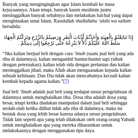
Banyak yang mengingingkan agar Islam kembali ke masa
kejayaannya. Akan tetapi, banyak kaum muslimin justru
meninggalkan banyak sebabnya dan melakukan hal-hal yang dapat
menghinakan umat Islam. Rasulullah
shallallahu ‘alahi wa sallam
bersabda:
إِذَا تَبَايَعْتُمْ بِالْعِينَةِ وَأَخَذْتُمْ أَذْنَابَ الْبَقَرِ وَرَضِيتُمْ بِالزَّرْعِ وَتَرَكْتُمُ الْجِهَادَ
سَلَّطَ اللَّهُ عَلَيْكُمْ ذُلاًّ لاَ يَنْزِعُهُ حَتَّى تَرْجِعُوا إِلَى دِينِكُمْ .
“Jika kalian berjual beli dengan cara
‘iinah
(suatu jual beli yang ada
riba di dalamnya), kalian mengambil buntut-buntut sapi (sibuk
dengan peternakan), kalian telah rida dengan pertanian dan kalian
meninggalkan jihad, maka Allah akan menguasakan kepada kalian
sebuah kehinaan. Dan Dia tidak akan mencabutnya kecuali kalian
kembali kepada agama kalian.”
[7]
Jual beli
‘Iinah
adalah jual beli yang terdapat unsur pengelabuan di
dalamnya untuk menghalalkan riba. Dosa riba adalah dosa yang
besar, tetapi ketika diadakan manipulasi dalam jual beli sehingga
seolah-olah ketika dilihat tidak ada riba di dalamnya, maka ini
bentuk dosa yang lebih besar karena adanya unsur pengelabuan.
Tidak lain seperti apa yang telah dilakukan oleh orang-orang Yahudi
untuk menghalalkan apa yang mereka diharamkan untuk
melakukannya dengan menggunakan tipu daya.