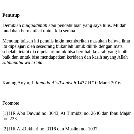
menggunakannya pada maksiat dan hal-hal yang tidak bermanfaat.
Penutup
Demikian
muqaddimah
atau pendahuluan yang saya tulis. Mudah-
mudahan bermanfaat untuk kita semua.
Menutup tulisan ini penulis ingin memberikan masukan bahwa ilmu
itu dipelajari oleh seseorang bukanlah untuk dilirik dengan mata
sebelah, tetapi dia dipelajari untuk bisa berubah ke arah yang lebih
baik dan untuk bisa mendapatkan keridaan dan kasih sayang Allah
subhanahu wa ta’ala
.
Karang Anyar, 1
Jumada Ats-Tsaniyah
1437 H/10 Maret 2016
Footnote :
[1] HR Abu Dawud no. 3643, At-Tirmidzi no. 2646 dan Ibnu Majah
no. 223.