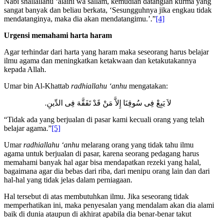
dia berkata, “Sesungguhnya ada seorang peminta meminta kepada
Nabi shallallahu ‘alaihi wa sallam, kemudian datanglah kurma yang
sangat banyak dan beliau berkata, ‘Sesungguhnya jika engkau tidak
mendatanginya, maka dia akan mendatangimu.’.”
[4]
Urgensi memahami harta haram
Agar terhindar dari harta yang haram maka seseorang harus belajar
ilmu agama dan meningkatkan ketakwaan dan ketakutakannya
kepada Allah.
Umar bin Al-Khattab
radhiallahu ‘anhu
mengatakan:
لاَ يَبِعْ فِى سُوقِنَا إِلاَّ مَنْ قَدْ تَفَقَّهَ فِى الدِّينِ.
“Tidak ada yang berjualan di pasar kami kecuali orang yang telah
belajar agama.”
[5]
Umar
radhiallahu ‘anhu
melarang orang yang tidak tahu ilmu
agama untuk berjualan di pasar, karena seorang pedagang harus
memahami banyak hal agar bisa mendapatkan rezeki yang halal,
bagaimana agar dia bebas dari riba, dari menipu orang lain dan dari
hal-hal yang tidak jelas dalam perniagaan.
Hal tersebut di atas membutuhkan ilmu. Jika seseorang tidak
memperhatikan ini, maka penyesalan yang mendalam akan dia alami