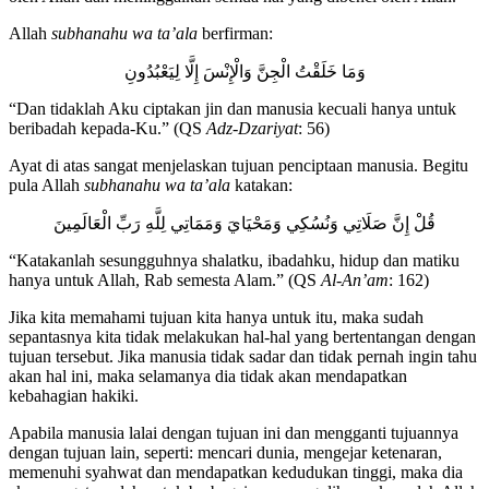
oleh Allah dan meninggalkan semua hal yang dibenci oleh Allah.
Allah
subhanahu wa ta’ala
berfirman:
وَمَا خَلَقْتُ الْجِنَّ وَالْإِنْسَ إِلَّا لِيَعْبُدُونِ
“Dan tidaklah Aku ciptakan jin dan manusia kecuali hanya untuk
beribadah kepada-Ku.” (QS
Adz-Dzariyat
: 56)
Ayat di atas sangat menjelaskan tujuan penciptaan manusia. Begitu
pula Allah
subhanahu wa ta’ala
katakan:
قُلْ إِنَّ صَلَاتِي وَنُسُكِي وَمَحْيَايَ وَمَمَاتِي لِلَّهِ رَبِّ الْعَالَمِينَ
“Katakanlah sesungguhnya shalatku, ibadahku, hidup dan matiku
hanya untuk Allah, Rab semesta Alam.” (QS
Al-An’am
: 162)
Jika kita memahami tujuan kita hanya untuk itu, maka sudah
sepantasnya kita tidak melakukan hal-hal yang bertentangan dengan
tujuan tersebut. Jika manusia tidak sadar dan tidak pernah ingin tahu
akan hal ini, maka selamanya dia tidak akan mendapatkan
kebahagian hakiki.
Apabila manusia lalai dengan tujuan ini dan mengganti tujuannya
dengan tujuan lain, seperti: mencari dunia, mengejar ketenaran,