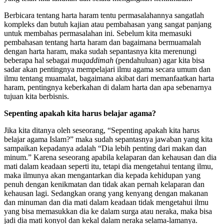
yang telah kita lakukan dan selalu mengingkari kenikmatan.
Berbicara tentang harta haram tentu permasalahannya sangatlah
kompleks dan butuh kajian atau pembahasan yang sangat panjang
untuk membahas permasalahan ini. Sebelum kita memasuki
pembahasan tentang harta haram dan bagaimana bermuamalah
dengan harta haram, maka sudah sepantasnya kita merenungi
beberapa hal sebagai
muqaddimah
(pendahuluan) agar kita bisa
sadar akan pentingnya mempelajari ilmu agama secara umum dan
ilmu tentang muamalat, bagaimana akibat dari memanfaatkan harta
haram, pentingnya keberkahan di dalam harta dan apa sebenarnya
tujuan kita berbisnis.
Sepenting apakah kita harus belajar agama?
Jika kita ditanya oleh seseorang, “Sepenting apakah kita harus
belajar agama Islam?” maka sudah sepantasnya jawaban yang kita
sampaikan kepadanya adalah “Dia lebih penting dari makan dan
minum.” Karena seseorang apabila kelaparan dan kehausan dan dia
mati dalam keadaan seperti itu, tetapi dia mengetahui tentang ilmu,
maka ilmunya akan mengantarkan dia kepada kehidupan yang
penuh dengan kenikmatan dan tidak akan pernah kelaparan dan
kehausan lagi. Sedangkan orang yang kenyang dengan makanan
dan minuman dan dia mati dalam keadaan tidak mengetahui ilmu
yang bisa memasukkan dia ke dalam surga atau neraka, maka bisa