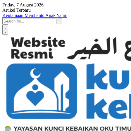
Skip to content
Friday, 7 August 2026
Artikel Terbaru
Penyerahan SK LAZ Kunci Kebaikan OKU Timur, Tonggak Baru
Penguatan Pelayanan Umat