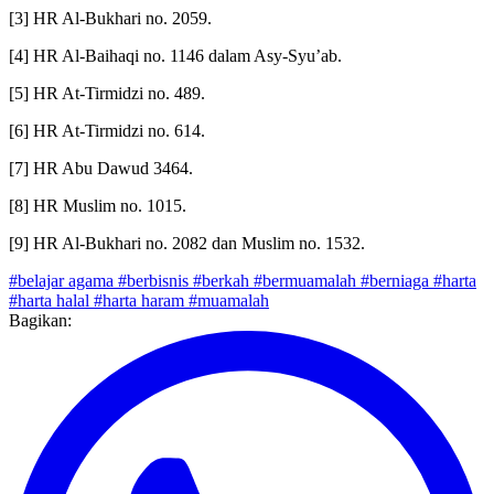
[2] HR Al-Bukhari no. 3116 dan Muslim no. 1037.
[3] HR Al-Bukhari no. 2059.
[4] HR Al-Baihaqi no. 1146 dalam Asy-Syu’ab.
[5] HR At-Tirmidzi no. 489.
[6] HR At-Tirmidzi no. 614.
[7] HR Abu Dawud 3464.
[8] HR Muslim no. 1015.
[9] HR Al-Bukhari no. 2082 dan Muslim no. 1532.
#belajar agama
#berbisnis
#berkah
#bermuamalah
#berniaga
#harta
#harta halal
#harta haram
#muamalah
Bagikan: