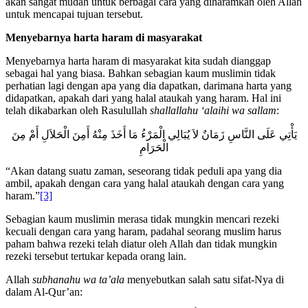
memenuhi syahwat dan mendapatkan kedudukan tinggi, maka dia
akan sangat mudah untuk berbagai cara yang diharamkan oleh Allah
untuk mencapai tujuan tersebut.
Menyebarnya harta haram di masyarakat
Menyebarnya harta haram di masyarakat kita sudah dianggap
sebagai hal yang biasa. Bahkan sebagian kaum muslimin tidak
perhatian lagi dengan apa yang dia dapatkan, darimana harta yang
didapatkan, apakah dari yang halal ataukah yang haram. Hal ini
telah dikabarkan oleh Rasulullah
shallallahu ‘alaihi wa sallam
:
يَأْتِي عَلَى النَّاسِ زَمَانٌ لاَ يُبَالِي الْمَرْءُ مَا أَخَذَ مِنْهُ أَمِنَ الْحَلاَلِ أَمْ مِنَ
الْحَرَامِ
“Akan datang suatu zaman, seseorang tidak peduli apa yang dia
ambil, apakah dengan cara yang halal ataukah dengan cara yang
haram.”
[3]
Sebagian kaum muslimin merasa tidak mungkin mencari rezeki
kecuali dengan cara yang haram, padahal seorang muslim harus
paham bahwa rezeki telah diatur oleh Allah dan tidak mungkin
rezeki tersebut tertukar kepada orang lain.
Allah
subhanahu wa ta’ala
menyebutkan salah satu sifat-Nya di
dalam Al-Qur’an: