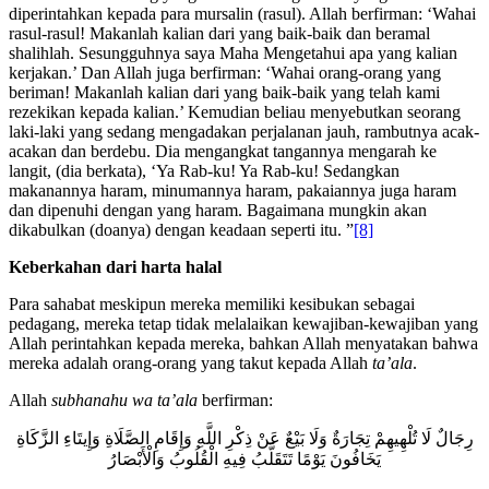
memerintahkan orang yang beriman sebagaimana yang
diperintahkan kepada para mursalin (rasul). Allah berfirman: ‘Wahai
rasul-rasul! Makanlah kalian dari yang baik-baik dan beramal
shalihlah. Sesungguhnya saya Maha Mengetahui apa yang kalian
kerjakan.’ Dan Allah juga berfirman: ‘Wahai orang-orang yang
beriman! Makanlah kalian dari yang baik-baik yang telah kami
rezekikan kepada kalian.’ Kemudian beliau menyebutkan seorang
laki-laki yang sedang mengadakan perjalanan jauh, rambutnya acak-
acakan dan berdebu. Dia mengangkat tangannya mengarah ke
langit, (dia berkata), ‘Ya Rab-ku! Ya Rab-ku! Sedangkan
makanannya haram, minumannya haram, pakaiannya juga haram
dan dipenuhi dengan yang haram. Bagaimana mungkin akan
dikabulkan (doanya) dengan keadaan seperti itu. ”
[8]
Keberkahan dari harta halal
Para sahabat meskipun mereka memiliki kesibukan sebagai
pedagang, mereka tetap tidak melalaikan kewajiban-kewajiban yang
Allah perintahkan kepada mereka, bahkan Allah menyatakan bahwa
mereka adalah orang-orang yang takut kepada Allah
ta’ala
.
Allah
subhanahu wa ta’ala
berfirman:
رِجَالٌ لَا تُلْهِيهِمْ تِجَارَةٌ وَلَا بَيْعٌ عَنْ ذِكْرِ اللَّهِ وَإِقَامِ الصَّلَاةِ وَإِيتَاءِ الزَّكَاةِ
يَخَافُونَ يَوْمًا تَتَقَلَّبُ فِيهِ الْقُلُوبُ وَالْأَبْصَارُ