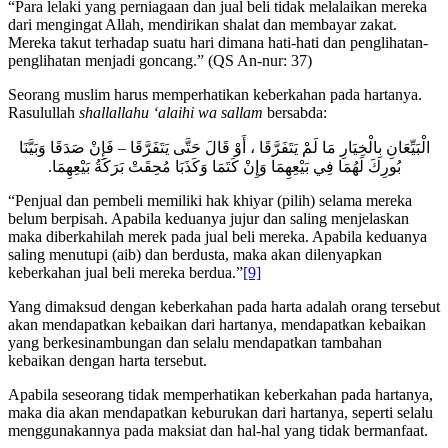
“Para lelaki yang perniagaan dan jual beli tidak melalaikan mereka
dari mengingat Allah, mendirikan shalat dan membayar zakat.
Mereka takut terhadap suatu hari dimana hati-hati dan penglihatan-
penglihatan menjadi goncang.” (QS An-nur: 37)
Seorang muslim harus memperhatikan keberkahan pada hartanya.
Rasulullah
shallallahu ‘alaihi wa sallam
bersabda:
الْبَيِّعَانِ بِالْخِيَارِ مَا لَمْ يَتَفَرَّقَا ، أَوْ قَالَ حَتَّى يَتَفَرَّقَا – فَإِنْ صَدَقَا وَبَيَّنَا
بُورِكَ لَهُمَا فِي بَيْعِهِمَا وَإِنْ كَتَمَا وَكَذَبَا مُحِقَتْ بَرَكَةُ بَيْعِهِمَا.
“Penjual dan pembeli memiliki hak khiyar (pilih) selama mereka
belum berpisah. Apabila keduanya jujur dan saling menjelaskan
maka diberkahilah merek pada jual beli mereka. Apabila keduanya
saling menutupi (aib) dan berdusta, maka akan dilenyapkan
keberkahan jual beli mereka berdua.”
[9]
Yang dimaksud dengan keberkahan pada harta adalah orang tersebut
akan mendapatkan kebaikan dari hartanya, mendapatkan kebaikan
yang berkesinambungan dan selalu mendapatkan tambahan
kebaikan dengan harta tersebut.
Apabila seseorang tidak memperhatikan keberkahan pada hartanya,
maka dia akan mendapatkan keburukan dari hartanya, seperti selalu