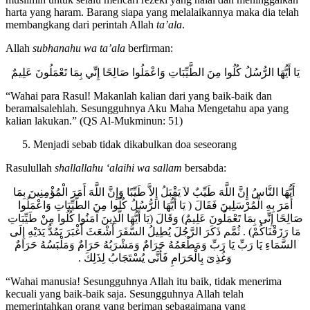
muslimin untuk selalu mencari rezeki yang halal dan meninggalkan
harta yang haram. Barang siapa yang melalaikannya maka dia telah
membangkang dari perintah Allah
ta’ala
.
Allah
subhanahu wa ta’ala
berfirman:
يَا أَيُّهَا الرُّسُلُ كُلُوا مِنَ الطَّيِّبَاتِ وَاعْمَلُوا صَالِحًا إِنِّي بِمَا تَعْمَلُونَ عَلِيمٌ
“Wahai para Rasul! Makanlah kalian dari yang baik-baik dan
beramalsalehlah. Sesungguhnya Aku Maha Mengetahu apa yang
kalian lakukan.” (QS Al-Mukminun: 51)
Menjadi sebab tidak dikabulkan doa seseorang
Rasulullah
shallallahu ‘alaihi wa sallam
bersabda:
أَيُّهَا النَّاسُ إِنَّ اللَّهَ طَيِّبٌ لاَ يَقْبَلُ إِلاَّ طَيِّبًا وَإِنَّ اللَّهَ أَمَرَ الْمُؤْمِنِينَ بِمَا
أَمَرَ بِهِ الْمُرْسَلِينَ فَقَالَ ( يَا أَيُّهَا الرُّسُلُ كُلُوا مِنَ الطَّيِّبَاتِ وَاعْمَلُوا
صَالِحًا إِنِّى بِمَا تَعْمَلُونَ عَلِيمٌ) وَقَالَ (يَا أَيُّهَا الَّذِينَ آمَنُوا كُلُوا مِنْ طَيِّبَاتِ
مَا رَزَقْنَاكُمْ) . ثُمَّم ذَكَرَ الرَّجُلَ يُطِيلُ السَّفَرَ أَشْعَثَ أَغْبَرَ يَمُدُّ يَدَيْهِ إِلَى
السَّمَاءِ يَا رَبِّ يَا رَبِّ وَمَطْعَمُهُ حَرَامٌ وَمَشْرَبُهُ حَرَامٌ وَمَلْبَسُهُ حَرَامٌ
وَغُذِىَ بِالْحَرَامِ فَأَنَّى يُسْتَجَابُ لِذَلِكَ .
“Wahai manusia! Sesungguhnya Allah itu baik, tidak menerima
kecuali yang baik-baik saja. Sesungguhnya Allah telah