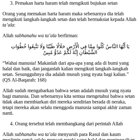
Pemakan harta haram telah mengikuti bujukan setan
Orang yang memakan harta haram maka sebenarnya dia telah
mengikuti langkah-langkah setan dan telah bermaksiat kepada Allah
ta’ala
:
Allah
subhanahu wa ta’ala
berfirman:
يَا أَيُّهَا النَّاسُ كُلُوا مِمَّا فِي الْأَرْضِ حَلَالًا طَيِّبًا وَلَا تَتَّبِعُوا خُطُوَاتِ
الشَّيْطَانِ إِنَّهُ لَكُمْ عَدُوٌّ مُبِينٌ
“Wahai manusia! Makanlah dari apa-apa yang ada di bumi yang
halal dan baik, dan janganlah kalian mengikuti langkah-langkah
setan. Sesungguhnya dia adalah musuh yang nyata bagi kalian.”
(QS Al-Baqarah: 168)
Allah sudah mengabarkan bahwa setan adalah musuh yang nyata
bagi manusia. Dan sebenarnya kita semua mengetahui bahwa setan
tidak akan membiarkan diri mereka sendirian berada di neraka,
tetapi mereka akan selalu menggoda manusia sampai akhir zaman
nanti.
Orang tersebut telah membangkang dari perintah Allah
Allah
subhanahu wa ta’ala
menyuruh para Rasul dan kaum