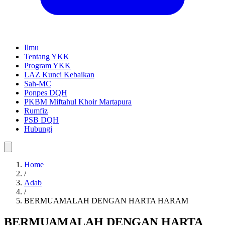
Ilmu
Tentang YKK
Program YKK
LAZ Kunci Kebaikan
Sah-MC
Ponpes DQH
PKBM Miftahul Khoir Martapura
Rumfiz
PSB DQH
Hubungi
Home
/
Adab
/
BERMUAMALAH DENGAN HARTA HARAM