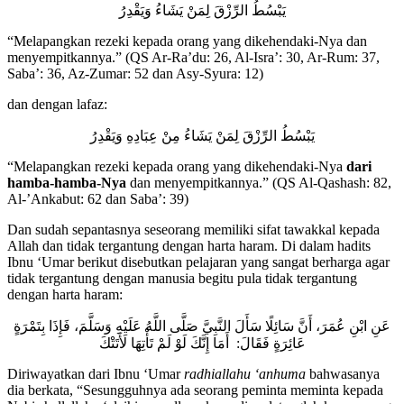
يَبْسُطُ الرِّزْقَ لِمَنْ يَشَاءُ وَيَقْدِرُ
“Melapangkan rezeki kepada orang yang dikehendaki-Nya dan
menyempitkannya.” (QS Ar-Ra’du: 26, Al-Isra’: 30, Ar-Rum: 37,
Saba’: 36, Az-Zumar: 52 dan Asy-Syura: 12)
dan dengan lafaz:
يَبْسُطُ الرِّزْقَ لِمَنْ يَشَاءُ مِنْ عِبَادِهِ وَيَقْدِرُ
“Melapangkan rezeki kepada orang yang dikehendaki-Nya
dari
hamba-hamba-Nya
dan menyempitkannya.” (QS Al-Qashash: 82,
Al-’Ankabut: 62 dan Saba’: 39)
Dan sudah sepantasnya seseorang memiliki sifat tawakkal kepada
Allah dan tidak tergantung dengan harta haram. Di dalam hadits
Ibnu ‘Umar berikut disebutkan pelajaran yang sangat berharga agar
tidak tergantung dengan manusia begitu pula tidak tergantung
dengan harta haram:
عَنِ ابْنِ عُمَرَ، أَنَّ سَائِلًا سَأَلَ النَّبِيَّ صَلَّى اللَّهُ عَلَيْهِ وَسَلَّمَ، فَإِذَا بِتَمْرَةٍ
عَائِرَةٍ فَقَالَ: أَمَا إِنَّكَ لَوْ لَمْ تَأْتِهَا لَأَتَتْكَ
Diriwayatkan dari Ibnu ‘Umar
radhiallahu ‘anhuma
bahwasanya