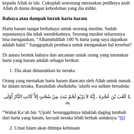
baik di dunia ataupun di akhirat apabila dia benar-benar takut
kepada Allah
ta’ala
. Cukuplah seseorang merasakan pedihnya azab
Allah di dunia dengan kebodohan yang dia miliki.
Bahaya atau dampak buruk harta haram
Harta haram sangat berbahaya untuk seorang muslim. Sudah
sepantasnya dia tidak mendekatinya. Seorang muslim seharusnya
bisa mengatakan, “Alhamdulillah 100 % harta yang saya dapatkan
adalah halal.” Sanggupkah pembaca untuk mengatakan hal tersebut?
Di antara bentuk bahaya dan ancaman untuk orang yang memakan
harta yang haram adalah sebagai berikut:
Dia akan dimasukkan ke neraka
Orang yang memakan harta haram diancam oleh Allah untuk masuk
ke dalam neraka. Rasulullah
shallalahu ‘alaihi wa sallam
bersabda:
يَا كَعْبَ بْنَ عُجْرَةَ ، إِنَّهُ لاَ يَرْبُو لَحْمٌ نَبَتَ مِنْ سُحْتٍ إِلاَّ كَانَتِ النَّارُ أَوْلَى
بِهِ.
“Wahai Ka’ab bin ‘Ujrah! Sesungguhnya tidaklah daging tumbuh
dari harta yang haram, kecuali neraka lebih berhak untuknya.”
[6]
Umat Islam akan ditimpa kehinaan