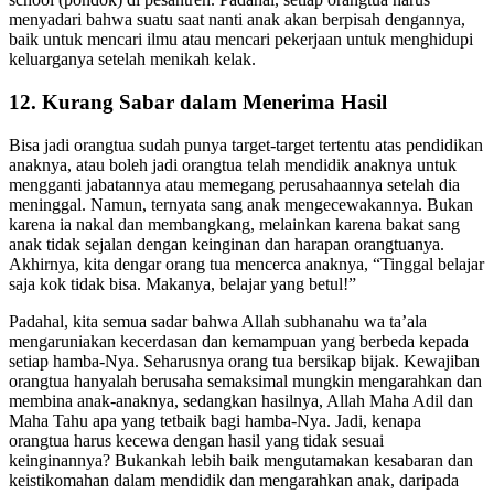
school (pondok) di pesantren. Padahal, setiap orangtua harus
menyadari bahwa suatu saat nanti anak akan berpisah dengannya,
baik untuk mencari ilmu atau mencari pekerjaan untuk menghidupi
keluarganya setelah menikah kelak.
12. Kurang Sabar dalam Menerima Hasil
Bisa jadi orangtua sudah punya target-target tertentu atas pendidikan
anaknya, atau boleh jadi orangtua telah mendidik anaknya untuk
mengganti jabatannya atau memegang perusahaannya setelah dia
meninggal. Namun, ternyata sang anak mengecewakannya. Bukan
karena ia nakal dan membangkang, melainkan karena bakat sang
anak tidak sejalan dengan keinginan dan harapan orangtuanya.
Akhirnya, kita dengar orang tua mencerca anaknya, “Tinggal belajar
saja kok tidak bisa. Makanya, belajar yang betul!”
Padahal, kita semua sadar bahwa Allah subhanahu wa ta’ala
mengaruniakan kecerdasan dan kemampuan yang berbeda kepada
setiap hamba-Nya. Seharusnya orang tua bersikap bijak. Kewajiban
orangtua hanyalah berusaha semaksimal mungkin mengarahkan dan
membina anak-anaknya, sedangkan hasilnya, Allah Maha Adil dan
Maha Tahu apa yang tetbaik bagi hamba-Nya. Jadi, kenapa
orangtua harus kecewa dengan hasil yang tidak sesuai
keinginannya? Bukankah lebih baik mengutamakan kesabaran dan