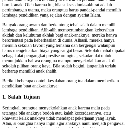
pendidikan ternyata lebih banyak mewarnai perilaku dan tabiat
buruk anak. Oleh karena itu, bila sukses dunia-akhirat adalah
pertimbangan utama, maka orangtua harus pandai-pandai memilih
lembaga pendidikan yang sejalan dengan syariat Islam.
Banyak orang awam dan berkantong tebal salah dalam memilih
lembaga pendidikan. Alih-alih mempertimbangkan kebersihan
akidah dan keluhuran akhlak bagi anak-anaknya, mereka hanya
berorientasi pada keberhasilan di dunia. Alhasil, mereka hanya
memilih sekolah favorit yang ternama dan bergengsi walaupun
harus mengeluarkan biaya yang sangat besar. Sekolah mahal dipakai
sebagai alat pengangkat prestise orangtua, sekadar alat untuk
menunjukkan bahwa orangtua mampu menyekolahkan anak di
sekolah pilihan orang kaya. Bila sudah begini, janganlah terlalu
berharap memiliki anak shalih.
Berikut beberapa contoh kesalahan orang tua dalam memberikan
pendidikan buat anak-anaknya:
1. Salah Tujuan
Seringkali orangtua menyekolahkan anak karena malu pada
tetangga bila anaknya bodoh atau kalah kecerdasannya, atau
khawatir kelak anaknya tidak mendapat pekerjaaan yang layak.