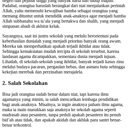
Atau, si orangtua hanya ingin agar anaknya nanti menjadi pengawai
negeri dan pejabat tinggi yang banyak harta dan hidup mapan.
Padahal, orangtua haruslah berangkat dari niat menjalankan perintah
Allah, yaitu memenuhi kewajiban hamba sebagai orangtua yang
memang dituntut untuk mendidik anak-anaknya agar menjadi hamba
Allah subhanahu wa ta’ala yang bertakwa dan shalih, yang menjadi
simpanan abadi di akhirat kelak.
Sayangnya, saat ini justru sekolah yang melulu berorientasi pada
keberhasilan dunialah yang menjadi prioritas banyak orang awam.
Mereka tak memperhatikan apakah terjadi ikhtilat atau tidak.
Sehingga kemaksiatan mudah tercipta di sekolah tersebut, karena
landasan agama dicampakkan, sementara dunia menjadi tujuan.
Lihatlah, di sekolah-sekolah yang ikhtilat, banyak terjadi kasus zina
melalui budaya pacaran, pergaulan bebas, dan asmara buta sehingga
kekejian merebak dan perzinahan merajalela.
2. Salah Sekolahan
Bisa jadi orangtua sudah benar dalam niat, tapi karena ilmu
agamanya yang minim, ia salah mencarikan lembaga pendidikan
bagi anak-anaknya. Misalnya, ia ingin anaknya paham ilmu agama,
maka ia main masukkan saja anaknya ke sekolah agama seperti
madrasah atau pesantren, tanpa peduli apakah pesantren itu penuh
bid’ah atau tidak, dan apakah akidah dan akhlak para santri benar-