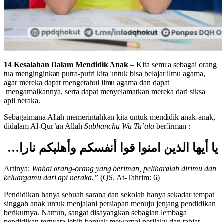
14 Kesalahan Dalam Mendidik Anak
– Kita semua sebagai orang
tua menginginkan putra-putri kita untuk bisa belajar ilmu agama,
agar mereka dapat mengetahui ilmu agama dan dapat
mengamalkannya, serta dapat menyelamatkan mereka dari siksa
apii neraka.
Sebagaimana Allah memerintahkan kita untuk mendidik anak-anak,
didalam Al-Qur’an Allah
Subhanahu Wa Ta’ala
berfirman :
يا أيها الذين امنوا قوا أنفسكم وأهليكم نارا…
Artinya:
Wahai orang-orang yang beriman, peliharalah dirimu dan
keluargamu dari api neraka.”
(QS. At-Tahrim: 6)
Pendidikan hanya sebuah sarana dan sekolah hanya sekadar tempat
singgah anak untuk menjalani persiapan menuju jenjang pendidikan
berikutnya. Namun, sangat disayangkan sebagian lembaga