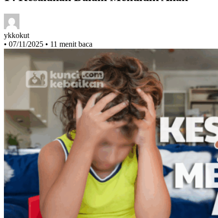
14 Kesalahan Dalam Mendidik Anak
ykkokut
•
07/11/2025
•
11 menit baca