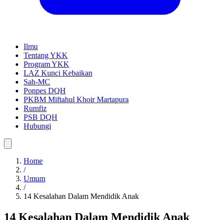
Ilmu
Tentang YKK
Program YKK
LAZ Kunci Kebaikan
Sah-MC
Ponpes DQH
PKBM Miftahul Khoir Martapura
Rumfiz
PSB DQH
Hubungi
Home
/
Umum
/
14 Kesalahan Dalam Mendidik Anak