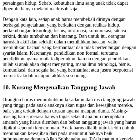
pendidikan formal, anak tidak bisa menghadapi realitas dan
persaingan hidup. Sebab, kebutuhan ilmu sang anak tidak dapat
dipenuhi hanya melalui madrasah saja.
Dengan kata lain, setiap anak harus membekali dirinya dengan
berbagai pengetahuan yang berkaitan dengan realitas hidup,
perkembangan teknologi, bisnis, informasi, komunikasi, situasi
terkini, dunia tumbuhan dan binatang. Dan untuk itu, orangtua
haruslah aktif dan selektif dalam memilihkan bacaan, yaitu
memilihkan bacaan yang bermanfaat dan tidak bertentangan dengan
syariat Islam. Karenanya, pendidikan non formal, terutama
pendidikan agama mutlak diperlukan, karena dengan pendidikan
inilah si anak akan dapat menyaring, mana ilmu teknologi, bisnis,
komunikasi, dan segala hal yang bermanfaat atau justru berpotensi
merusak akidah maupun akhlak seseorang.
10. Kurang Mengenalkan Tanggung Jawab
Orangtua harus menumbuhkan kesadaran dan rasa tanggung jawab
yang tinggi pada anak-anaknya akan tugas dan kewajiban mereka,
baik yang terkait dengan urusan agama maupun dunia. Masing-
masing harus merasa bahwa tugas sekecil apa pun merupakan
amanah yang harus diemban dan beban tanggung jawab yang harus
dipikul sepenuh kemampuan. Anak harus dilatih untuk lebih dahulu
menunaikan kewajiban dari pada menuntut haknya baik