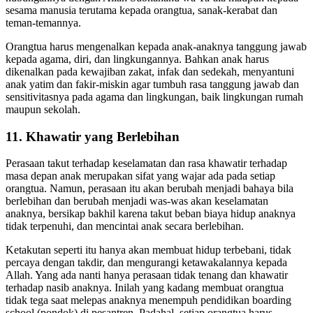
hubungannya dengan Allah Subhanahu wa Ta’ala maupun kepada
sesama manusia terutama kepada orangtua, sanak-kerabat dan
teman-temannya.
Orangtua harus mengenalkan kepada anak-anaknya tanggung jawab
kepada agama, diri, dan lingkungannya. Bahkan anak harus
dikenalkan pada kewajiban zakat, infak dan sedekah, menyantuni
anak yatim dan fakir-miskin agar tumbuh rasa tanggung jawab dan
sensitivitasnya pada agama dan lingkungan, baik lingkungan rumah
maupun sekolah.
11. Khawatir yang Berlebihan
Perasaan takut terhadap keselamatan dan rasa khawatir terhadap
masa depan anak merupakan sifat yang wajar ada pada setiap
orangtua. Namun, perasaan itu akan berubah menjadi bahaya bila
berlebihan dan berubah menjadi was-was akan keselamatan
anaknya, bersikap bakhil karena takut beban biaya hidup anaknya
tidak terpenuhi, dan mencintai anak secara berlebihan.
Ketakutan seperti itu hanya akan membuat hidup terbebani, tidak
percaya dengan takdir, dan mengurangi ketawakalannya kepada
Allah. Yang ada nanti hanya perasaan tidak tenang dan khawatir
terhadap nasib anaknya. Inilah yang kadang membuat orangtua
tidak tega saat melepas anaknya menempuh pendidikan boarding