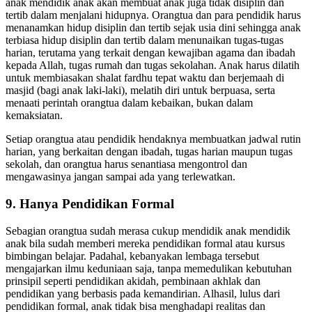
Ketidakdisiplinan dan kurang tertibnya orang tua dalam mendidik
anak mendidik anak akan membuat anak juga tidak disiplin dan
tertib dalam menjalani hidupnya. Orangtua dan para pendidik harus
menanamkan hidup disiplin dan tertib sejak usia dini sehingga anak
terbiasa hidup disiplin dan tertib dalam menunaikan tugas-tugas
harian, terutama yang terkait dengan kewajiban agama dan ibadah
kepada Allah, tugas rumah dan tugas sekolahan. Anak harus dilatih
untuk membiasakan shalat fardhu tepat waktu dan berjemaah di
masjid (bagi anak laki-laki), melatih diri untuk berpuasa, serta
menaati perintah orangtua dalam kebaikan, bukan dalam
kemaksiatan.
Setiap orangtua atau pendidik hendaknya membuatkan jadwal rutin
harian, yang berkaitan dengan ibadah, tugas harian maupun tugas
sekolah, dan orangtua harus senantiasa mengontrol dan
mengawasinya jangan sampai ada yang terlewatkan.
9. Hanya Pendidikan Formal
Sebagian orangtua sudah merasa cukup mendidik anak mendidik
anak bila sudah memberi mereka pendidikan formal atau kursus
bimbingan belajar. Padahal, kebanyakan lembaga tersebut
mengajarkan ilmu keduniaan saja, tanpa memedulikan kebutuhan
prinsipil seperti pendidikan akidah, pembinaan akhlak dan
pendidikan yang berbasis pada kemandirian. Alhasil, lulus dari