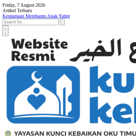
Skip to content
Friday, 7 August 2026
Artikel Terbaru
Penyerahan SK LAZ Kunci Kebaikan OKU Timur, Tonggak Baru
Penguatan Pelayanan Umat