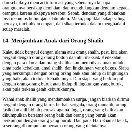
anak bersabar menghadapi sikap orang tua yang kurang berkenan
dan sebaiknya mencari informasi yang sebenarnya kenapa
orangtuanya bersikap demikian, dan menghilangkan dendam kepada
orangtua karena sikapnya tersebut. Sebab, dendam yang dibiarkan
bisa memutus hubungan silaturahim. Maka, pupuklah sikap saling
percaya, tumbuhkan empati, dan sikap terbuka dalam menghadapi
setiap masalah.
14. Menjauhkan Anak dari Orang Shalih
Kalau tidak bergaul dengan ulama atau orang shalih, pasti kita akan
bergaul dengan orang-orang bodoh dan ahli maksiat. Kedekatan
dengan para ulama dan orang shalih akan memotivasi anak untuk
cinta pada kebaikan, amal shalih, dan lingkungan yang bagus. Siapa
yang berkumpul dengan orang-orang baik atau hidup di lingkungan
yang baik, akan tertular kebaikannya. Dan siapa yang berkumpul
dengan orang-orang buruk atau hidup di lingkungan yang buruk,
akan pula terkena getah keburukannya.
Wahai anak shalih yang mendambakan surga, jangan biarkan dirimu
bergaul dengan orang buruk berhati serigala, orang munafik, orang
fasik dan ahli bid’ah perusak agama. Ingat, orang yang baik akan
dikumpulkan bersama orang baik dan orang yang buruk akan
berkumpul dengan orang yang buruk. Dan pada Hari Kiamat kelak,
seseorang dikumpulkan bersama orang yang dicintainya.