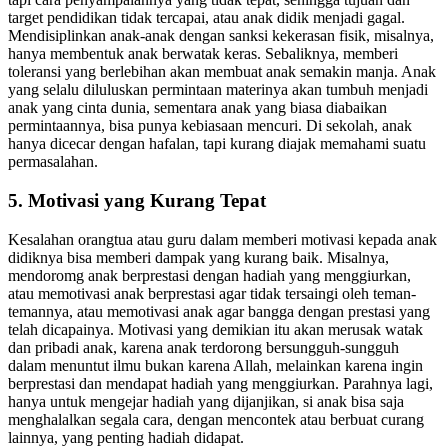
tapi cara penyampaiannya yang tidak tepat, sehingga tujuan dan
target pendidikan tidak tercapai, atau anak didik menjadi gagal.
Mendisiplinkan anak-anak dengan sanksi kekerasan fisik, misalnya,
hanya membentuk anak berwatak keras. Sebaliknya, memberi
toleransi yang berlebihan akan membuat anak semakin manja. Anak
yang selalu diluluskan permintaan materinya akan tumbuh menjadi
anak yang cinta dunia, sementara anak yang biasa diabaikan
permintaannya, bisa punya kebiasaan mencuri. Di sekolah, anak
hanya dicecar dengan hafalan, tapi kurang diajak memahami suatu
permasalahan.
5. Motivasi yang Kurang Tepat
Kesalahan orangtua atau guru dalam memberi motivasi kepada anak
didiknya bisa memberi dampak yang kurang baik. Misalnya,
mendoromg anak berprestasi dengan hadiah yang menggiurkan,
atau memotivasi anak berprestasi agar tidak tersaingi oleh teman-
temannya, atau memotivasi anak agar bangga dengan prestasi yang
telah dicapainya. Motivasi yang demikian itu akan merusak watak
dan pribadi anak, karena anak terdorong bersungguh-sungguh
dalam menuntut ilmu bukan karena Allah, melainkan karena ingin
berprestasi dan mendapat hadiah yang menggiurkan. Parahnya lagi,
hanya untuk mengejar hadiah yang dijanjikan, si anak bisa saja
menghalalkan segala cara, dengan mencontek atau berbuat curang