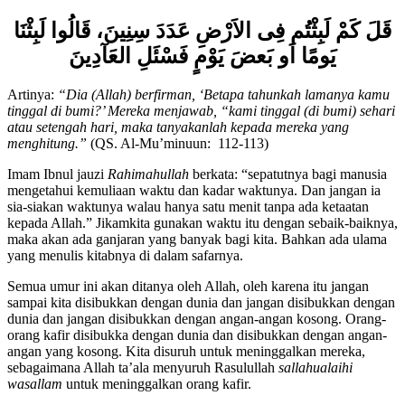
Allah
Subhanahu Wata’ala
berfirman,
قَلَ كَمْ لَبِثْتُم فِى الاَرْضِ عَدَدَ سِنِينَ، قَالُوا لَبِثْنَا
يَومًا اَو بَعضَ يَوْمٍ فَسْئَلِ العَآدِينَ
Artinya:
“Dia (Allah) berfirman, ‘Betapa tahunkah lamanya kamu
tinggal di bumi?’ Mereka menjawab, “kami tinggal (di bumi) sehari
atau setengah hari, maka tanyakanlah kepada mereka yang
menghitung.”
(QS. Al-Mu’minuun: 112-113)
Imam Ibnul jauzi
Rahimahullah
berkata: “sepatutnya bagi manusia
mengetahui kemuliaan waktu dan kadar waktunya. Dan jangan ia
sia-siakan waktunya walau hanya satu menit tanpa ada ketaatan
kepada Allah.” Jikamkita gunakan waktu itu dengan sebaik-baiknya,
maka akan ada ganjaran yang banyak bagi kita. Bahkan ada ulama
yang menulis kitabnya di dalam safarnya.
Semua umur ini akan ditanya oleh Allah, oleh karena itu jangan
sampai kita disibukkan dengan dunia dan jangan disibukkan dengan
dunia dan jangan disibukkan dengan angan-angan kosong. Orang-
orang kafir disibukka dengan dunia dan disibukkan dengan angan-
angan yang kosong. Kita disuruh untuk meninggalkan mereka,
sebagaimana Allah ta’ala menyuruh Rasulullah
sallahualaihi
wasallam
untuk meninggalkan orang kafir.