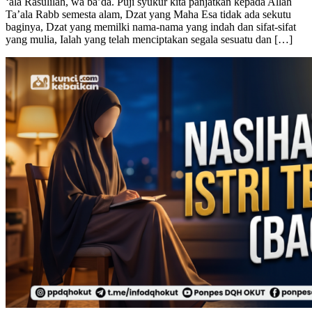
Setelah Kelahiran (Bagian 1) – Bismillah was shalatu was salamu
‘ala Rasulilah, wa ba’da. Puji syukur kita panjatkan kepada Allah
Ta’ala Rabb semesta alam, Dzat yang Maha Esa tidak ada sekutu
baginya, Dzat yang memilki nama-nama yang indah dan sifat-sifat
yang mulia, Ialah yang telah menciptakan segala sesuatu dan […]