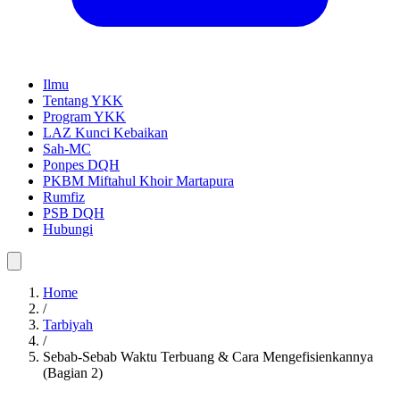
Ilmu
Tentang YKK
Program YKK
LAZ Kunci Kebaikan
Sah-MC
Ponpes DQH
PKBM Miftahul Khoir Martapura
Rumfiz
PSB DQH
Hubungi
Home
/
Tarbiyah
/
Sebab-Sebab Waktu Terbuang & Cara Mengefisienkannya
(Bagian 2)