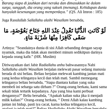
pada hari kiamat sajalah diberikan dengan sempurna balasanmu.
Barang siapa di jauhkan dari neraka dan dimasukkan ke dalam
surga, sungguh, dia orang yang suksek (menang). Kehidupan dunia
hanyalah kesenangan yang memperdaya.”
(QS. Ali Imron : 185)
Juga Rasulullah
Sallallahu alaihi Wasallam
bersabda,
لَوْ كَانَتِ الدُّنْيَا تَعْدِلُ عِنْدَ اللهِ جَنَاحَ بَعُوْضَةٍ، مَا
سَقَى كَافِرَا مِنْهَا شَرْبَةَ مَاءٍ.
Artinya: ”Seandainya dunia di sisi Allah sebanding dengan sayap
nyamuk, maka dia tidak akan memberi minum sedikitpun darinya
kepada orang kafir.” (HR. Muslim)
Diriwayatkan dari Jabir
Radiallahu anhu
bahwasannya Nabi
Sallallahu alaihi Wasallam
berjalan melewati pasar sedang manusia
berada di sisi beliau. Beliau berjalan melewati kambing jantan mati
yang kedua telinganya kecil dan telah mati. Sambil memegang
telinganya beliau bersabda, “Siapa diantara kalian yang suka
membeli ini seharga satu dirham ?” Orang-orang berkata, kami sama
sekali tidak tertarik kepadanya. Apa yang bisa kami perbuat
dengannya?” Beliu bersabda, “Apakah kalian suka jika ii menjadi
milik kalian?” Orang-orang berkata, “ Demi Allah kalau kambing
jantan ini hidup, pasti iya cacat, karna kedua telinganya kecil,