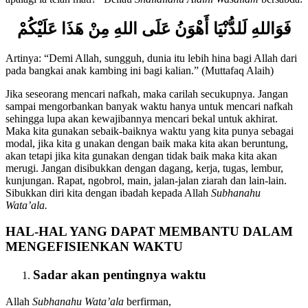
apalagi ia telah mati?” Beliau
Shallallahu Alaihi Wasallam
bersabda:
فَوَاللهِ لَلدُّنْيَا أَهْوَنُ عَلَى اللهِ مِنْ هَذَا عَلَيْكُمْ
Artinya: “Demi Allah, sungguh, dunia itu lebih hina bagi Allah dari
pada bangkai anak kambing ini bagi kalian.” (Muttafaq Alaih)
Jika seseorang mencari nafkah, maka carilah secukupnya. Jangan
sampai mengorbankan banyak waktu hanya untuk mencari nafkah
sehingga lupa akan kewajibannya mencari bekal untuk akhirat.
Maka kita gunakan sebaik-baiknya waktu yang kita punya sebagai
modal, jika kita g unakan dengan baik maka kita akan beruntung,
akan tetapi jika kita gunakan dengan tidak baik maka kita akan
merugi. Jangan disibukkan dengan dagang, kerja, tugas, lembur,
kunjungan. Rapat, ngobrol, main, jalan-jalan ziarah dan lain-lain.
Sibukkan diri kita dengan ibadah kepada Allah
Subhanahu
Wata’ala.
HAL-HAL YANG DAPAT MEMBANTU DALAM
MENGEFISIENKAN WAKTU
Sadar akan pentingnya waktu