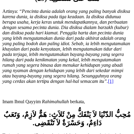
هَلَكَ عَنِّى سُلْطَنِيَهْ (29)
Artinya:
“Pencinta dunia adalah orang yang paling banyak disiksa
karena dunia, ia disiksa pada tiga keadaan. Ia disiksa didunua
berupa usaha, kerja keras untuk mendapatkannya, dan perbuatan
dengan sesama pecinta dunia. Dia disiksa dialam barzakh (kubur)
dan disiksa pada hari kiamat. Penggila harta dan pecinta dunia
yang lebih mengutamakan dunia dari pada akhirat adalah orang
yang paling bodoh dan paling idiot. Sebab, ia lebih mengutamakan
khayalan dari pada kenyataan, lebih mengutamakan tidur dari
pada terjaga, lebih mengutamakan bayang-bayang yang segera
hilang dari pada kenikmatan yang kekal, lebih mengutamakan
rumah yang segera binasa dan menukar kehidupan yang abadi
yang nyaman dengan kehidupan yang lebih dari sekedar mimpi
atau bayang-bayang yang segera hilang. Sesungguhnya orang
yang cerdas akan tertipu dengan hal-hal semacam itu”.
[1]
Imam Ibnul Qayyim
Rahimahullah
berkata,
مُحِبُّ الدّنْيَا لاَ يَنْفَكُّ مِنْ ثَلاَثٍ: هَمٌّ لاَزِمٌ، وَتَعَبٌ
دَاءِمٌ، وَحَسْرَةٌ
لاَ تَنْقَضِى.