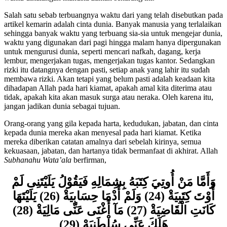
waktu dikalangan manusia zaman sekarang ini.
Salah satu sebab terbuangnya waktu dari yang telah disebutkan pada
artikel kemarin adalah cinta dunia. Banyak manusia yang terlalaikan
sehingga banyak waktu yang terbuang sia-sia untuk mengejar dunia,
waktu yang digunakan dari pagi hingga malam hanya dipergunakan
untuk mengurusi dunia, seperti mencari nafkah, dagang, kerja
lembur, mengerjakan tugas, mengerjakan tugas kantor. Sedangkan
rizki itu datangnya dengan pasti, setiap anak yang lahir itu sudah
membawa rizki. Akan tetapi yang belum pasti adalah keadaan kita
dihadapan Allah pada hari kiamat, apakah amal kita diterima atau
tidak, apakah kita akan masuk surga atau neraka. Oleh karena itu,
jangan jadikan dunia sebagai tujuan.
Orang-orang yang gila kepada harta, kedudukan, jabatan, dan cinta
kepada dunia mereka akan menyesal pada hari kiamat. Ketika
mereka diberikan catatan amalnya dari sebelah kirinya, semua
kekuasaan, jabatan, dan hartanya tidak bermanfaat di akhirat. Allah
Subhanahu Wata’ala
berfirman,
وَأَمَّا مَنْ أُوتِيَ كِتَبَهُ بِشِمَالِهِ فَيَقُوْلُ يَلَيْتَنِى لَمْ
أُوْتَ كِتَبِيَةْ (24) وَلَمْ أَدْمَا حِسَابِيَةْ (26) يَلَيْتَهَا
كَانَتِ الْقَاضِيَةْ (27) مَآ أَغْنَى عَنِّى مَالِيَةْ (28)