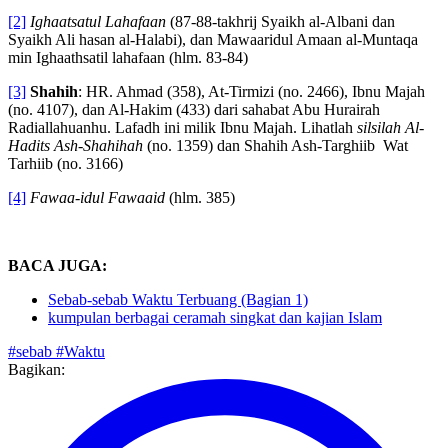
350-356), karya Ibnul Qoyyim, ta’liiq Syaikh Salim al-Hilali..
[2]
Ighaatsatul Lahafaan
(87-88-takhrij Syaikh al-Albani dan
Syaikh Ali hasan al-Halabi), dan Mawaaridul Amaan al-Muntaqa
min Ighaathsatil lahafaan (hlm. 83-84)
[3]
Shahih
: HR. Ahmad (358), At-Tirmizi (no. 2466), Ibnu Majah
(no. 4107), dan Al-Hakim (433) dari sahabat Abu Hurairah
Radiallahuanhu. Lafadh ini milik Ibnu Majah. Lihatlah
silsilah Al-
Hadits Ash-Shahihah
(no. 1359) dan Shahih Ash-Targhiib Wat
Tarhiib (no. 3166)
[4]
Fawaa-idul Fawaaid
(hlm. 385)
BACA JUGA:
Sebab-sebab Waktu Terbuang (Bagian 1)
kumpulan berbagai ceramah singkat dan kajian Islam
#sebab
#Waktu
Bagikan: