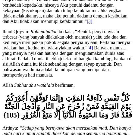
Terjemahannya: “Wahai anak adam! Gunakanlah waktumu untuk
beribadah kepada-ku, niscaya Aku penuhi dadamu dengan
kekayaan (kecukupan) dan aku tutup kefakiranmu. Jika engkau
tidak melakukannya, maka aku penuhi dadamu dengan kesibukan
dan Aku tidak akan menutupi kefakiranmu.”
[3]
Ibnul Qoyyim
Rohimahullah
berkata, “Bentuk penyia-nyiaan
terbesar (yang banyak dilakukan oleh manusia) yaitu ada dua dan
keduanya merupakan pokok segala penyia-nyiaan; Pertama menyia-
nyiakan hati, kedua menyia-nyiakan waktu.”
[4]
Banyak manusia
yang menyia-nyiakan hatinya dengan mengutamakan dunia atas
akhirat. Padahal dunia ii lebih jelek dari bangkai kambing, bahkan di
sisi Allah dunia itu idak sebanding dengan sayap nyamuk. Dan
bahwasannya dunia adalah kehidupan yang menipu dan
memperdaya hati manusia.
Allah
Subhanahu wata’ala
berfirman,
كُلُّ نَفْسٍ ذَآءِقَةُ المَوْتِ وَإِنَّمَا تُوَفَّوْنَ أُجُوْرَكُمْ
يَوْمَ القِيَمَةِ فَمَنْ زُحْزِحَ عَنِ النَّارِ وَأُدْخِلَ الجَنَّةَ
فَقَدْ فَازَ وَمَا الحَيَوةُ الدُّنْيَآ إِلَّا مَتَعُ الْغُرُوْرِ {185}
Artinya:
“Setiap yang bernyawa akan merasakan mati. Dan hanya