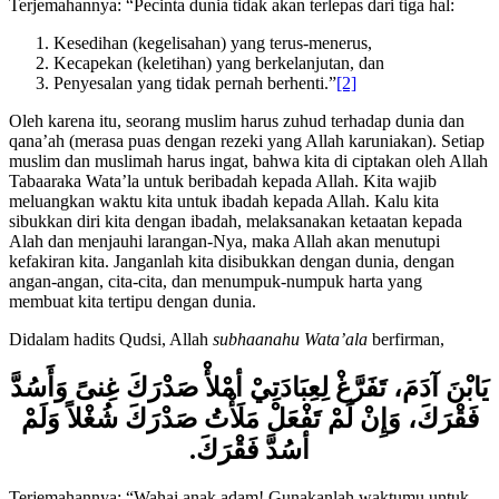
Terjemahannya: “Pecinta dunia tidak akan terlepas dari tiga hal:
Kesedihan (kegelisahan) yang terus-menerus,
Kecapekan (keletihan) yang berkelanjutan, dan
Penyesalan yang tidak pernah berhenti.”
[2]
Oleh karena itu, seorang muslim harus zuhud terhadap dunia dan
qana’ah (merasa puas dengan rezeki yang Allah karuniakan). Setiap
muslim dan muslimah harus ingat, bahwa kita di ciptakan oleh Allah
Tabaaraka Wata’la untuk beribadah kepada Allah. Kita wajib
meluangkan waktu kita untuk ibadah kepada Allah. Kalu kita
sibukkan diri kita dengan ibadah, melaksanakan ketaatan kepada
Alah dan menjauhi larangan-Nya, maka Allah akan menutupi
kefakiran kita. Janganlah kita disibukkan dengan dunia, dengan
angan-angan, cita-cita, dan menumpuk-numpuk harta yang
membuat kita tertipu dengan dunia.
Didalam hadits Qudsi, Allah
subhaanahu Wata’ala
berfirman,
يَابْنَ آدَمَ، تَفَرَّغْ لِعِبَادَتِيْ أمْلأْ صَدْرَكَ غِنىً وَأَسُدَّ
فَقْرَكَ، وَإِنْ لَمْ تَفْعَلْ مَلَأْتُ صَدْرَكَ شُغْلاً وَلَمْ
أسُدَّ فَقْرَكَ.