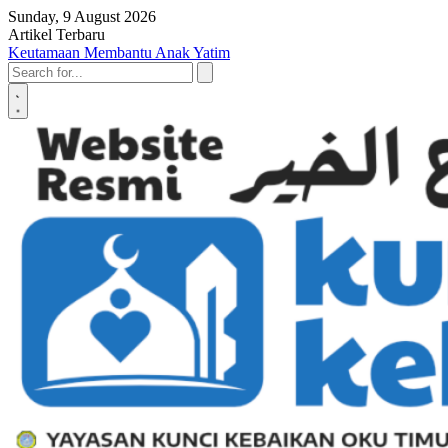
Skip to content
Sunday, 9 August 2026
Artikel Terbaru
Penyerahan SK LAZ Kunci Kebaikan OKU Timur, Tonggak Baru
Penguatan Pelayanan Umat