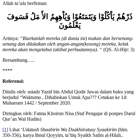
Allah
ta’ala
berfirman:
ذَرْهُمْ يَاْكُلُوْا وَيَتَمَتَعُوْا وَيُاْهِهِمُ الأَ مَلُ فَسَوفَ
يَعْلَمُونَ
Artinya:
“Biarkanlah mereka (di dunia ini) makan dan bersenang-
senang dan dilalaikan oleh angan-angan(kosong) mereka, kelak
mereka akan mengetahui (akibat perbuatannya). “
(QS. Al-Hijr: 3)
Bersambung…..
****
Referensi:
Ditulis oleh: ustadz Yazid bin Abdul Qodir Jawas dalam buku yang
berjudul “Waktumu , Dihabiskan Untuk Apa??? Cetakan ke 14:
Muharram 1442 / September 2020.
Diringkas oleh: Fatma Khoirun Nisa (Staf Pengajar di ponpes Darul
Qur’an Wal Hadits)
[1]
Lihat ‘
Udatush Shaabirin Wa Dzakhiiratusy Syaakiriin
(hlm.