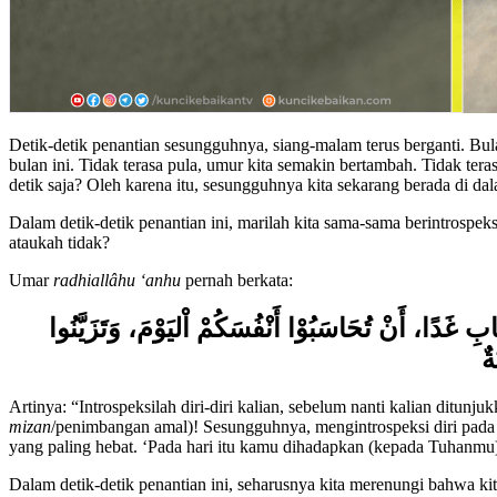
Detik-detik penantian sesungguhnya, siang-malam terus berganti. Bula
bulan ini. Tidak terasa pula, umur kita semakin bertambah. Tidak tera
detik saja? Oleh karena itu, sesungguhnya kita sekarang berada di da
Dalam detik-detik penantian ini, marilah kita sama-sama berintrospek
ataukah tidak?
Umar
radhiallâhu ‘anhu
pernah berkata:
 غَدًا، أَنْ تُحَاسَبُوْا أَنْفُسَكُمْ اْليَوْمَ، وَتَزَيَّنُوا
ةٌ
Artinya: “Introspeksilah diri-diri kalian, sebelum nanti kalian ditunj
mizan
/penimbangan amal)! Sesungguhnya, mengintrospeksi diri pada 
yang paling hebat. ‘Pada hari itu kamu dihadapkan (kepada Tuhanmu),
Dalam detik-detik penantian ini, seharusnya kita merenungi bahwa kita