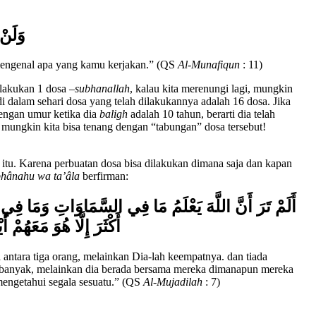
وَلَنْ 
 mengenal apa yang kamu kerjakan.” (QS
Al-Munafiqun
: 11)
elakukan 1 dosa –
subhanallah
, kalau kita merenungi lagi, mungkin
 di dalam sehari dosa yang telah dilakukannya adalah 16 dosa. Jika
dengan umur ketika dia
baligh
adalah 10 tahun, berarti dia telah
a mungkin kita bisa tenang dengan “tabungan” dosa tersebut!
ri itu. Karena perbuatan dosa bisa dilakukan dimana saja dan kapan
bhânahu wa ta’âla
berfirman:
أَلَمْ تَرَ أَنَّ اللَّهَ يَعْلَمُ مَا فِي السَّمَاوَاتِ وَمَا فِي ا
أَكْثَرَ إِلَّا هُوَ مَعَهُمْ أ
antara tiga orang, melainkan Dia-lah keempatnya. dan tiada
ih banyak, melainkan dia berada bersama mereka dimanapun mereka
engetahui segala sesuatu.” (QS
Al-Mujadilah
: 7)