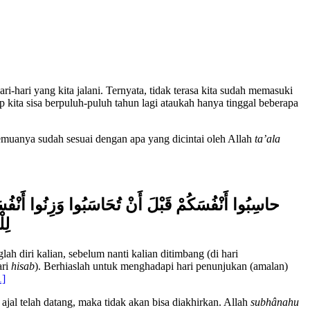
i-hari yang kita jalani. Ternyata, tidak terasa kita sudah memasuki
up kita sisa berpuluh-puluh tahun lagi ataukah hanya tinggal beberapa
 semuanya sudah sesuai dengan apa yang dicintai oleh Allah
ta’ala
حاسِبُوا أَنْفُسَكُمْ قَبْلَ أَنْ تُحَاسَبُوا وَزِنُوا أَنْفُسَك
لِل
ah diri kalian, sebelum nanti kalian ditimbang (di hari
ari
hisab
). Berhiaslah untuk menghadapi hari penunjukan (amalan)
1]
 ajal telah datang, maka tidak akan bisa diakhirkan. Allah
subhânahu