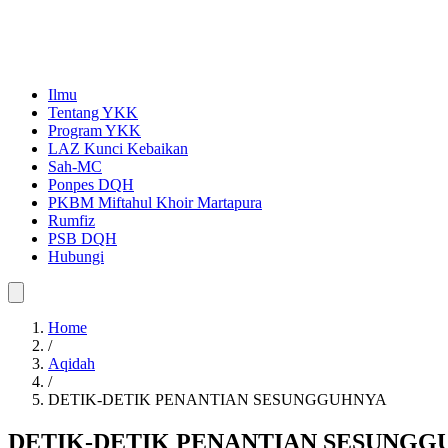
Ilmu
Tentang YKK
Program YKK
LAZ Kunci Kebaikan
Sah-MC
Ponpes DQH
PKBM Miftahul Khoir Martapura
Rumfiz
PSB DQH
Hubungi
Home
/
Aqidah
/
DETIK-DETIK PENANTIAN SESUNGGUHNYA
DETIK-DETIK PENANTIAN SESUNGG