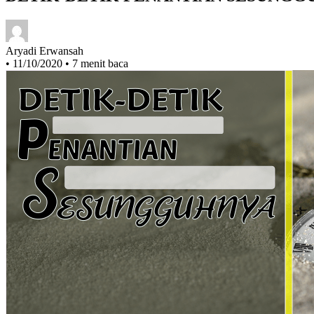
Aryadi Erwansah
•
11/10/2020
•
7 menit baca