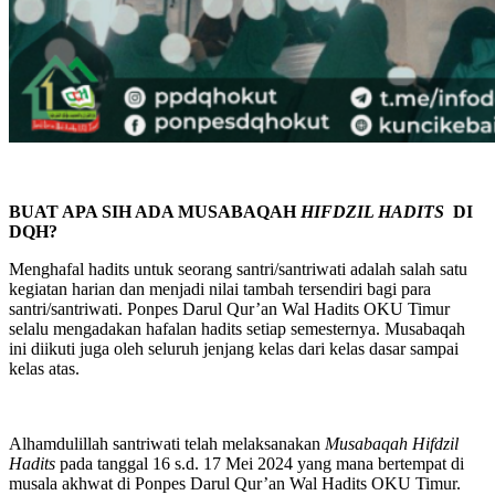
BUAT APA SIH ADA MUSABAQAH
HIFDZIL HADITS
DI
DQH?
Menghafal hadits untuk seorang santri/santriwati adalah salah satu
kegiatan harian dan menjadi nilai tambah tersendiri bagi para
santri/santriwati. Ponpes Darul Qur’an Wal Hadits OKU Timur
selalu mengadakan hafalan hadits setiap semesternya. Musabaqah
ini diikuti juga oleh seluruh jenjang kelas dari kelas dasar sampai
kelas atas.
Alhamdulillah santriwati telah melaksanakan
Musabaqah Hifdzil
Hadits
pada tanggal 16 s.d. 17 Mei 2024 yang mana bertempat di