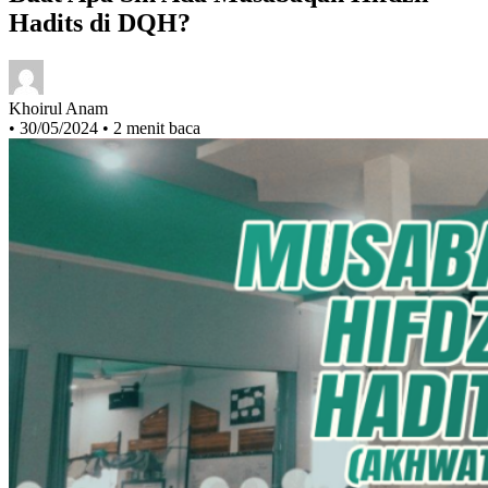
Buat Apa Sih Ada Musabaqah Hifdzil
Hadits di DQH?
Khoirul Anam
•
30/05/2024
•
2 menit baca