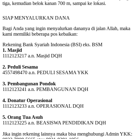
kemudian belok kanan jalan sekitar 3 km, mendapatkan simpang
tiga, kemudian belok kanan 700 m, sampai ke lokasi.
SIAP MENYALURKAN DANA
Bagi Anda yang ingin menyalurkan dananya di jalan Allah, maka
kami memiliki beberapa pos kebaikan:
Rekening Bank Syariah Indonesia (BSI) eks. BSM
1. Masjid
1112123217 a.n. Masjid DQH
2. Peduli Sesama
4557498470 a.n. PEDULI SESAMA YKK
3. Pembangunan Pondok
1112123241 a.n. PEMBANGUNAN DQH
4. Donatur Operasional
1112123233 a.n. OPERASIONAL DQH
5. Orang Tua Asuh
1112123225 a.n. BEASISWA PENDIDIKAN DQH