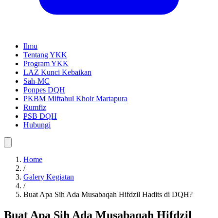
Ilmu
Tentang YKK
Program YKK
LAZ Kunci Kebaikan
Sah-MC
Ponpes DQH
PKBM Miftahul Khoir Martapura
Rumfiz
PSB DQH
Hubungi
Home
/
Galery Kegiatan
/
Buat Apa Sih Ada Musabaqah Hifdzil Hadits di DQH?