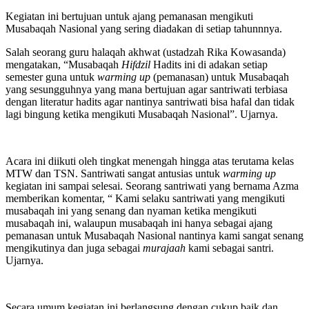
musala akhwat di Ponpes Darul Qur’an Wal Hadits OKU Timur.
Kegiatan ini bertujuan untuk ajang pemanasan mengikuti
Musabaqah Nasional yang sering diadakan di setiap tahunnnya.
Salah seorang guru halaqah akhwat (ustadzah Rika Kowasanda)
mengatakan, “Musabaqah
Hifdzil
Hadits ini di adakan setiap
semester guna untuk
warming up
(pemanasan) untuk Musabaqah
yang sesungguhnya yang mana bertujuan agar santriwati terbiasa
dengan literatur hadits agar nantinya santriwati bisa hafal dan tidak
lagi bingung ketika mengikuti Musabaqah Nasional”. Ujarnya.
Acara ini diikuti oleh tingkat menengah hingga atas terutama kelas
MTW dan TSN. Santriwati sangat antusias untuk
warming up
kegiatan ini sampai selesai. Seorang santriwati yang bernama Azma
memberikan komentar, “ Kami selaku santriwati yang mengikuti
musabaqah ini yang senang dan nyaman ketika mengikuti
musabaqah ini, walaupun musabaqah ini hanya sebagai ajang
pemanasan untuk Musabaqah Nasional nantinya kami sangat senang
mengikutinya dan juga sebagai
murajaah
kami sebagai santri.
Ujarnya.