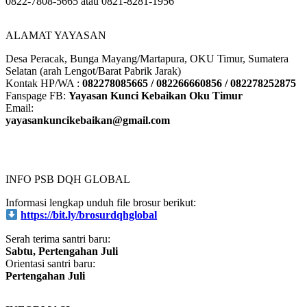
Jika ingin rekening lainnya maka bisa menghubungi Admin YKK:
0822-7808-5665 atau 0821-8281-1956
ALAMAT YAYASAN
Desa Peracak, Bunga Mayang/Martapura, OKU Timur, Sumatera
Selatan (arah Lengot/Barat Pabrik Jarak)
Kontak HP/WA :
082278085665 / 082266660856 / 082278252875
Fanspage FB:
Yayasan Kunci Kebaikan Oku Timur
Email:
yayasankuncikebaikan@gmail.com
INFO PSB DQH GLOBAL
Informasi lengkap unduh file brosur berikut:
https://bit.ly/brosurdqhglobal
Serah terima santri baru:
Sabtu, Pertengahan Juli
Orientasi santri baru:
Pertengahan Juli