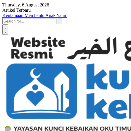
Skip to content
Thursday, 6 August 2026
Artikel Terbaru
Penyerahan SK LAZ Kunci Kebaikan OKU Timur, Tonggak Baru
Penguatan Pelayanan Umat