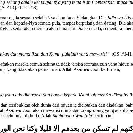
g-senang dalam kehidupannya yang telah Kami binasakan, maka itula
QS. Al-Qashash: 58)
ena segala sesuatu selain-Nya akan fana. Sedangkan Dia
Jalla wa Ula
an dan kepada-Nya semata pula, tempat berpulang dan datang, Dia ak
Kekal, sedangkan mereka akan fana dan Dia terus ada, sementara mer
pkan dan mematikan dan Kami (pulalah) yang mewarisi.”
(QS. Al-Hij
atkan mereka semua sehingga tidak tersisa seorang pun yang hidup se
dup yang tidak akan pernah mati. Allah
Azza wa Jalla
berfirman,
g yang ada diatasnya dan hanya kepada Kami lah mereka dikembali
 dan tersibukkan oleh dunia dari tujuan ia diciptakan dan diadakan, ba
lah
Azza wa Jalla
akan mewarisi dunia dan orang-orang yang ada diat
n sebelumnya didunia. Allah
Subhanahu Wata’ala
berfirman:
م لم تسكن من بعدهم إلا قليلا وكنا نحن الور