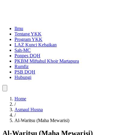
Ilmu
Tentang YKK
Program YKK
LAZ Kunci Kebaikan
Sah-MC
Ponpes DQH
PKBM Miftahul Khoir Martapura
Rumfiz
PSB DQH
Hubungi
Home
/
Asmaul Husna
/
Al-Waritsu (Maha Mewarisi)
Al-Waritsu (Maha Mewarisi)