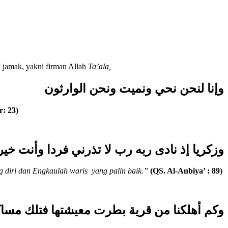
 jamak, yakni firman Allah
Ta’ala,
وإنا لنحن نحي ونميت ونحن الوارثون
r: 23)
وزكريا إذ نادى ربه رب لا تذرني فردا وأنت خير 
 diri dan Engkaulah waris yang palin baik.”
(QS. Al-Anbiya’ : 89)
وكم أهلكنا من قرية بطرت معيشتها فتلك مساكنه