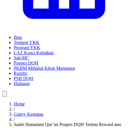
Ilmu
Tentang YKK
Program YKK
LAZ Kunci Kebaikan
Sah-MC
Ponpes DQH
PKBM Miftahul Khoir Martapura
Rumfiz
PSB DQH
Hubungi
Home
/
Galery Kegiatan
/
Santri Hamalatul Qur’an Ponpes DQH Terima Reward atas
Prestasi Hafalan