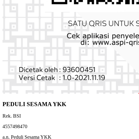
PEDULI SESAMA YKK
Rek. BSI
4557498470
a.n. Peduli Sesama YKK
(Tanpa konfirmasi digunakan untuk program-program LAZ)