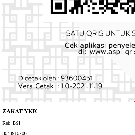
ZAKAT YKK
Rek. BSI
8643916700
a.n. Zakat YKK