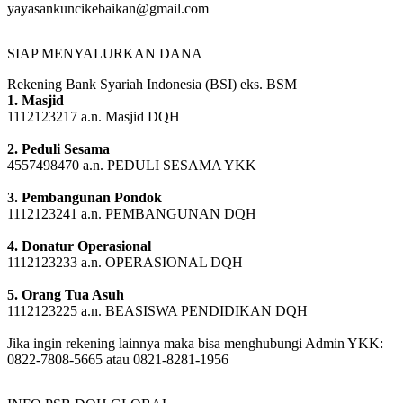
SIAP MENYALURKAN DANA
Rekening Bank Syariah Indonesia (BSI) eks. BSM
1. Masjid
1112123217 a.n. Masjid DQH
2. Peduli Sesama
4557498470 a.n. PEDULI SESAMA YKK
3. Pembangunan Pondok
1112123241 a.n. PEMBANGUNAN DQH
4. Donatur Operasional
1112123233 a.n. OPERASIONAL DQH
5. Orang Tua Asuh
1112123225 a.n. BEASISWA PENDIDIKAN DQH
Jika ingin rekening lainnya maka bisa menghubungi Admin YKK:
0822-7808-5665 atau 0821-8281-1956
INFO PSB DQH GLOBAL
Informasi lengkap unduh file brosur berikut: