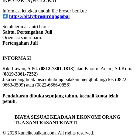
https://bit.ly/brosurdqhglobal
Serah terima santri baru:
Sabtu, Pertengahan Juli
Orientasi santri baru:
Pertengahan Juli
INFORMASI
Riki Irawan, S.Pd. (
0812-7301-1818
) atau Khoirul Anam, S.I.Kom.
(
0819-3361-7252
)
Jika sedang tidak bisa dihubungi silakan menghubungi ke: (0822-
9663-3599) atau (0822-6666-0856)
Pendaftaran dibuka sepnjang tahun, kecuali kuota telah
penuh.
BIAYA SESUAI KEADAAN EKONOMI ORANG
TUA SANTRI/SANTRIWATI
© 2026 kuncikebaikan.com. All rights reserved.
Built with heart by
DANKEDEV