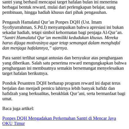
pembinaan, hingga hadiah khusus dari pihak pengasuhan.
Pengasuh Hamalatul Qur’an Ponpes DQH (Ust. Imam
Syofiyurrahman, S.Pd.I) menyampaikan bahwa apresiasi ini bukan
sekadar hadiah, tetapi simbol kehormatan bagi penjaga Al-Qur’an.
“
Santri Hamalatul Qur’an memiliki kedudukan khusus. Mereka
harus dijaga motivasinya agar tetap semangat dalam menghafal
dan menjaga hafalannya,” ujarnya.
Para santri terlihat sangat antusias dan bersyukur atas penghargaan
yang diberikan. Salah satu penerima reward mengungkapkan bahwa
penghargaan ini membuatnya semakin bersemangat menyelesaikan
target hafalan berikutnya.
Pondok Pesantren DQH berharap program reward ini dapat terus
berjalan dan menjadi pemicu lahirnya lebih banyak hafidz dan
hafidzah yang berkualitas, berakhlak Qur’ani, serta bermanfaat bagi
umat.
Baca juga artikel:
Ponpes DQH Mengadakan Perkemahan Santri di Mencar Jaya
OKU Timur
Kitab Ushulusunnah