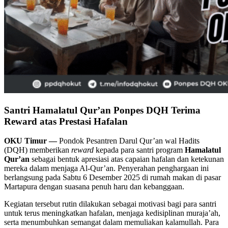
Santri Hamalatul Qur’an Ponpes DQH Terima
Reward atas Prestasi Hafalan
OKU Timur —
Pondok Pesantren Darul Qur’an wal Hadits
(DQH) memberikan
reward
kepada para santri program
Hamalatul
Qur’an
sebagai bentuk apresiasi atas capaian hafalan dan ketekunan
mereka dalam menjaga Al-Qur’an. Penyerahan penghargaan ini
berlangsung pada Sabtu 6 Desember 2025 di rumah makan di pasar
Martapura dengan suasana penuh haru dan kebanggaan.
Kegiatan tersebut rutin dilakukan sebagai motivasi bagi para santri
untuk terus meningkatkan hafalan, menjaga kedisiplinan muraja’ah,
serta menumbuhkan semangat dalam memuliakan kalamullah. Para
santri yang berhasil mencapai target hafalan bulan ini menerima
berbagai bentuk reward, mulai dari perlengkapan belajar, uang