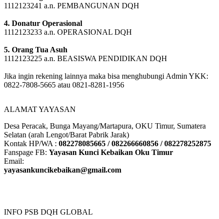
3. Pembangunan Pondok
1112123241 a.n. PEMBANGUNAN DQH
4. Donatur Operasional
1112123233 a.n. OPERASIONAL DQH
5. Orang Tua Asuh
1112123225 a.n. BEASISWA PENDIDIKAN DQH
Jika ingin rekening lainnya maka bisa menghubungi Admin YKK:
0822-7808-5665 atau 0821-8281-1956
ALAMAT YAYASAN
Desa Peracak, Bunga Mayang/Martapura, OKU Timur, Sumatera
Selatan (arah Lengot/Barat Pabrik Jarak)
Kontak HP/WA :
082278085665 / 082266660856 / 082278252875
Fanspage FB:
Yayasan Kunci Kebaikan Oku Timur
Email:
yayasankuncikebaikan@gmail.com