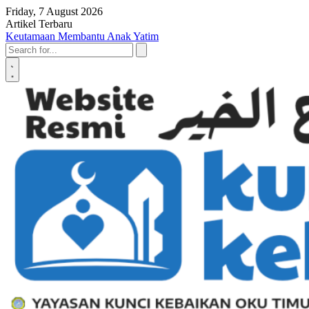
Skip to content
Friday, 7 August 2026
Artikel Terbaru
Penyerahan SK LAZ Kunci Kebaikan OKU Timur, Tonggak Baru
Penguatan Pelayanan Umat