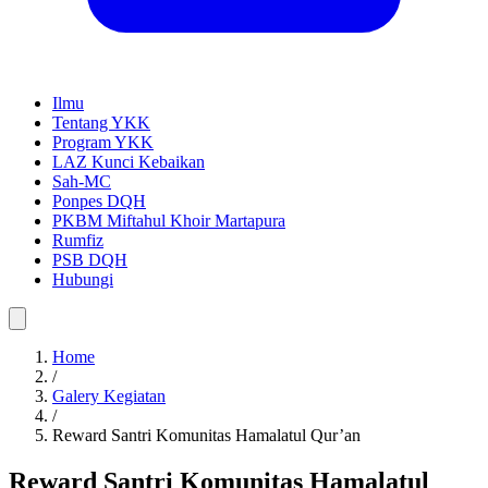
Ilmu
Tentang YKK
Program YKK
LAZ Kunci Kebaikan
Sah-MC
Ponpes DQH
PKBM Miftahul Khoir Martapura
Rumfiz
PSB DQH
Hubungi
Home
/
Galery Kegiatan
/
Reward Santri Komunitas Hamalatul Qur’an