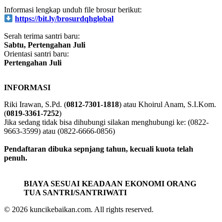
INFO PSB DQH GLOBAL
Informasi lengkap unduh file brosur berikut:
https://bit.ly/brosurdqhglobal
Serah terima santri baru:
Sabtu, Pertengahan Juli
Orientasi santri baru:
Pertengahan Juli
INFORMASI
Riki Irawan, S.Pd. (
0812-7301-1818
) atau Khoirul Anam, S.I.Kom.
(
0819-3361-7252
)
Jika sedang tidak bisa dihubungi silakan menghubungi ke: (0822-
9663-3599) atau (0822-6666-0856)
Pendaftaran dibuka sepnjang tahun, kecuali kuota telah
penuh.
BIAYA SESUAI KEADAAN EKONOMI ORANG
TUA SANTRI/SANTRIWATI
© 2026 kuncikebaikan.com. All rights reserved.