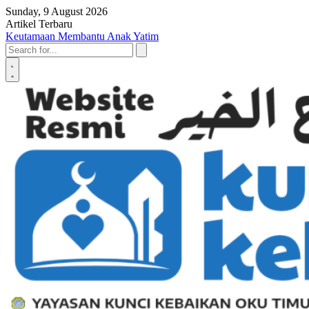
Skip to content
Sunday, 9 August 2026
Artikel Terbaru
Penyerahan SK LAZ Kunci Kebaikan OKU Timur, Tonggak Baru
Penguatan Pelayanan Umat