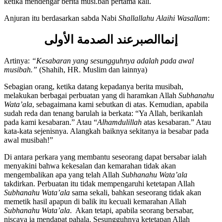
seperti ratapan kaum jahiliyah. Hendaklah seorang muslim bersabar
ketika mendengar berita musi.bah pertama kali.
Anjuran itu berdasarkan sabda Nabi
Shallallahu Alaihi Wasallam
:
إنماالصبرعند الصدمة الأولى
Artinya:
“Kesabaran yang sesungguhnya adalah pada awal
musibah.”
(Shahih, HR. Muslim dan lainnya)
Sebagian orang, ketika datang kepadanya berita musibah,
melakukan berbagai perbuatan yang di haramkan Allah
Subhanahu
Wata’ala
, sebagaimana kami sebutkan di atas. Kemudian, apabila
sudah reda dan tenang barulah ia berkata: “Ya Allah, berikanlah
pada kami kesabaran.” Atau “
Alhamdulillah
atas kesabaran.” Atau
kata-kata sejenisnya. Alangkah baiknya sekitanya ia besabar pada
awal musibah!”
Di antara perkara yang membantu seseorang dapat bersabar ialah
menyakini bahwa kekesalan dan kemarahan tidak akan
mengembalikan apa yang telah Allah
Subhanahu Wata’ala
takdirkan. Perbuatan itu tidak mempengaruhi ketetapan Allah
Subhanahu Wata’ala
sama sekali, bahkan seseorang tidak akan
memetik hasil apapun di balik itu kecuali kemarahan Allah
Subhanahu Wata’ala
. Akan tetapi, apabila seorang bersabar,