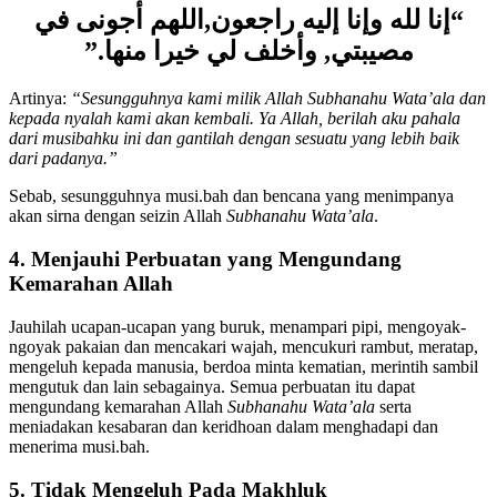
“إنا لله وإنا إليه راجعون,اللهم أجونى في
مصيبتي, وأخلف لي خيرا منها.”
Artinya:
“Sesungguhnya kami milik Allah Subhanahu Wata’ala dan
kepada nyalah kami akan kembali. Ya Allah, berilah aku pahala
dari musibahku ini dan gantilah dengan sesuatu yang lebih baik
dari padanya.”
Sebab, sesungguhnya musi.bah dan bencana yang menimpanya
akan sirna dengan seizin Allah
Subhanahu Wata’ala
.
4.
Menjauhi Perbuatan yang Mengundang
Kemarahan Allah
Jauhilah ucapan-ucapan yang buruk, menampari pipi, mengoyak-
ngoyak pakaian dan mencakari wajah, mencukuri rambut, meratap,
mengeluh kepada manusia, berdoa minta kematian, merintih sambil
mengutuk dan lain sebagainya. Semua perbuatan itu dapat
mengundang kemarahan Allah
Subhanahu Wata’ala
serta
meniadakan kesabaran dan keridhoan dalam menghadapi dan
menerima musi.bah.