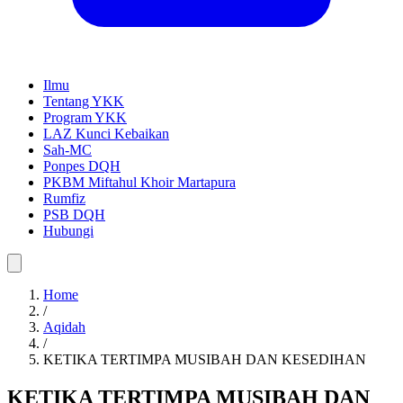
Ilmu
Tentang YKK
Program YKK
LAZ Kunci Kebaikan
Sah-MC
Ponpes DQH
PKBM Miftahul Khoir Martapura
Rumfiz
PSB DQH
Hubungi
Home
/
Aqidah
/
KETIKA TERTIMPA MUSIBAH DAN KESEDIHAN