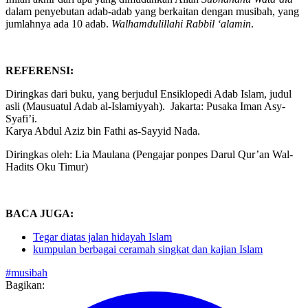
Inilah akhir dari apa yang dimudahkan Allah
Subhanahu Wata’ala
dalam penyebutan adab-adab yang berkaitan dengan musibah, yang
jumlahnya ada 10 adab.
Walhamdulillahi Rabbil ‘alamin
.
REFERENSI:
Diringkas dari buku, yang berjudul Ensiklopedi Adab Islam, judul
asli (Mausuatul Adab al-Islamiyyah). Jakarta: Pusaka Iman Asy-
Syafi’i.
Karya Abdul Aziz bin Fathi as-Sayyid Nada.
Diringkas oleh: Lia Maulana (Pengajar ponpes Darul Qur’an Wal-
Hadits Oku Timur)
BACA JUGA:
Tegar diatas jalan hidayah Islam
kumpulan berbagai ceramah singkat dan kajian Islam
#musibah
Bagikan: