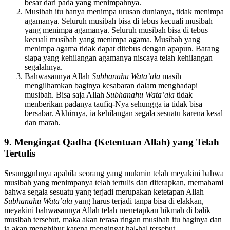
melihat orang-orang sekitarnya yang tertimpa musibah lebih
besar dari pada yang menimpahnya.
Musibah itu hanya menimpa urusan dunianya, tidak menimpa
agamanya. Seluruh musibah bisa di tebus kecuali musibah
yang menimpa agamanya. Seluruh musibah bisa di tebus
kecuali musibah yang menimpa agama. Musibah yang
menimpa agama tidak dapat ditebus dengan apapun. Barang
siapa yang kehilangan agamanya niscaya telah kehilangan
segalahnya.
Bahwasannya Allah
Subhanahu Wata’ala
masih
mengilhamkan baginya kesabaran dalam menghadapi
musibah. Bisa saja Allah
Subhanahu Wata’ala
tidak
menberikan padanya taufiq-Nya sehungga ia tidak bisa
bersabar. Akhirnya, ia kehilangan segala sesuatu karena kesal
dan marah.
9. Mengingat Qadha (Ketentuan Allah) yang Telah
Tertulis
Sesungguhnya apabila seorang yang mukmin telah meyakini bahwa
musibah yang menimpanya telah tertulis dan diterapkan, memahami
bahwa segala sesuatu yang terjadi merupakan ketetapan Allah
Subhanahu Wata’ala
yang harus terjadi tanpa bisa di elakkan,
meyakini bahwasannya Allah telah menetapkan hikmah di balik
musibah tersebut, maka akan terasa ringan musibah itu baginya dan