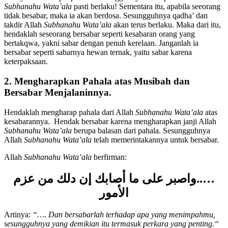
niscaya ia mendapat pahala. Sesungguhnya ketetapan Allah
Subhanahu Wata’ala
pasti berlaku! Sementara itu, apabila seeorang
tidak besabar, maka ia akan berdosa. Sesungguhnya qadha’ dan
takdir Allah
Subhanahu Wata’ala
akan terus berlaku. Maka dari itu,
hendaklah seseorang bersabar seperti kesabaran orang yang
bertakqwa, yakni sabar dengan penuh kerelaan. Janganlah ia
bersabar seperti sabarnya hewan ternak, yaitu sabar karena
keterpaksaan.
2. Mengharapkan Pahala atas Musibah dan
Bersabar Menjalaninnya.
Hendaklah mengharap pahala dari Allah
Subhanahu Wata’ala
atas
kesabarannya. Hendak bersabar karena mengharapkan janji Allah
Subhanahu Wata’ala
berupa balasan dari pahala. Sesungguhnya
Allah
Subhanahu Wata’ala
telah memerintakannya untuk bersabar.
Allah
Subhanahu Wata’ala
berfirman:
…..واصبر على ما أصابك إن دلك من عزم
الأمور
Artinya:
“
…
.
Dan bersabarlah terhadap apa yang menimpahmu,