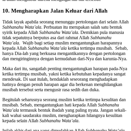
ia akan menghibur karena mengingat hal-hal tersebut.
10. Mengharapkan Jalan Keluar dari Allah
Tidak layak apabila seorang menunggu pertolongan dari selain Allah
Subhanahu Wata’ala
. Perbuatan itu merupakan salah satu bentuk
syirik kepada Allah
Subhanahu Wata’ala
. Demikian pula manusia
tidak sepatutnya berputus asa dari rahmat Allah
Subhanahu
Wata’ala
. Wajib bagi setiap muslim mengantungkan harapannya
kepada Allah
Subhanahu Wata’ala
ketika tertimpa musibah. Sebab,
hanya Dia-lah yang berkuasa mengantikannya dengan pertolongan
dan mengiringinnya dengan kemudahan dari-Nya dan karunia-Nya.
Maka dari itu, sangatlah penting mengantungkan harapan pada-Nya
ketika tertimpa musibah, yakni ketika kebutuhan kepadanya sangat
mendesak. Di saat itulah, hendaklah seseorang menghadapkan
hatinya dengan penuh harapan agar dia berkenan menghilangkan
musibah tersebut serta mengusir rasa sedih dan duka.
Begitulah seharusnya seorang muslim ketika tertimpa kesulitan dan
musibah. Sebab, mengantungkan hati kepada Allah
Subhanahu
Wata’ala
termasuk bentuk ibadah yang paling nyata. Jangan sekali-
kali wahai saudaraku muslim, mengharapkan hilangnya kesulitan
kepada selain Allah
Subhanahu Wata’ala
.