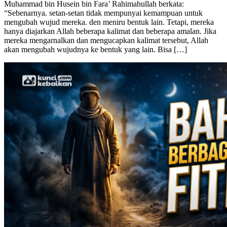
Bagaimana Cara Jin Berubah Rupa? – Al-Qadhi Abu Ya’la.
Muhammad bin Husein bin Fara’ Rahimahullah berkata:
“Sebenarnya. setan-setan tidak mempunyai kemampuan untuk
mengubah wujud mereka. den meniru bentuk lain. Tetapi, mereka
hanya diajarkan Allah beberapa kalimat dan beberapa amalan. Jika
mereka mengarnalkan dan mengucapkan kalimat tersebut, Allah
akan mengubah wujudnya ke bentuk yang lain. Bisa […]