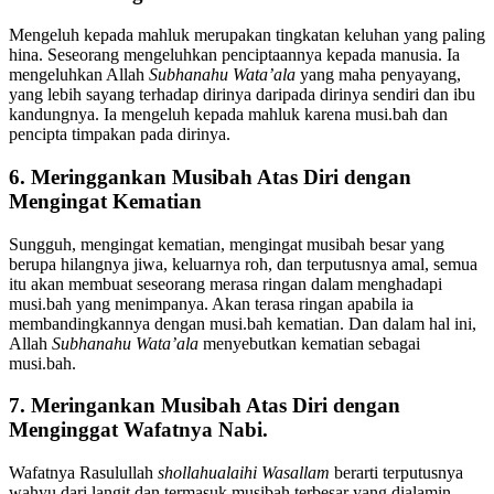
5. Tidak Mengeluh Pada Makh
l
uk
Mengeluh kepada mahluk merupakan tingkatan keluhan yang paling
hina. Seseorang mengeluhkan penciptaannya kepada manusia. Ia
mengeluhkan Allah
Subhanahu Wata’ala
yang maha penyayang,
yang lebih sayang terhadap dirinya daripada dirinya sendiri dan ibu
kandungnya. Ia mengeluh kepada mahluk karena musi.bah dan
pencipta timpakan pada dirinya.
6. Meringgankan Musibah Atas Diri dengan
Mengingat Kematian
Sungguh, mengingat kematian, mengingat musibah besar yang
berupa hilangnya jiwa, keluarnya roh, dan terputusnya amal, semua
itu akan membuat seseorang merasa ringan dalam menghadapi
musi.bah yang menimpanya. Akan terasa ringan apabila ia
membandingkannya dengan musi.bah kematian. Dan dalam hal ini,
Allah
Subhanahu Wata’ala
menyebutkan kematian sebagai
musi.bah.
7. Meringankan Musibah Atas Diri dengan
Menginggat Wafatnya Nabi.
Wafatnya Rasulullah
shollahualaihi Wasallam
berarti terputusnya