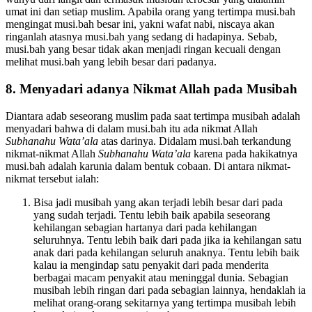
wahyu dari langit dan termasuk musibah terbesar yang dialamin
umat ini dan setiap muslim. Apabila orang yang tertimpa musi.bah
mengingat musi.bah besar ini, yakni wafat nabi, niscaya akan
ringanlah atasnya musi.bah yang sedang di hadapinya. Sebab,
musi.bah yang besar tidak akan menjadi ringan kecuali dengan
melihat musi.bah yang lebih besar dari padanya.
8. Menyadari adanya Nikmat Allah pada Musibah
Diantara adab seseorang muslim pada saat tertimpa musibah adalah
menyadari bahwa di dalam musi.bah itu ada nikmat Allah
Subhanahu Wata’ala
atas darinya. Didalam musi.bah terkandung
nikmat-nikmat Allah
Subhanahu Wata’ala
karena pada hakikatnya
musi.bah adalah karunia dalam bentuk cobaan. Di antara nikmat-
nikmat tersebut ialah:
Bisa jadi musibah yang akan terjadi lebih besar dari pada
yang sudah terjadi. Tentu lebih baik apabila seseorang
kehilangan sebagian hartanya dari pada kehilangan
seluruhnya. Tentu lebih baik dari pada jika ia kehilangan satu
anak dari pada kehilangan seluruh anaknya. Tentu lebih baik
kalau ia mengindap satu penyakit dari pada menderita
berbagai macam penyakit atau meninggal dunia. Sebagian
musibah lebih ringan dari pada sebagian lainnya, hendaklah ia