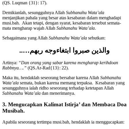
sesungguhnya yang demikian itu termasuk perkara yang penting.“
(QS. Luqman {31}: 17).
Demikianlah, sesungguhnya Allah
Subhanahu Wata’ala
menjanjikan pahala yang besar atas kesabaran dalam menghadapi
musi.bah. Akan tetapi, dengan syarat, kesabaran tersebut semata-
mata mengharap wajah Allah
Subhanahu Wata’ala
.
Sebagaimana yang Allah
Subhanahu Wata’ala
sebutkan:
والذين صبروا ابتغاءوجه ربهم…..
Artinya:
“Dan orang yang sabar karena mengharap kerihdoan
Rabbnya….”
(QS.Ar-Rad{13}: 22).
Maka itu, hendaklah seseorang bersabar karena Allah
Subhanahu
Wata’ala
semata, bukan karena memang terpaksa. Kesabaran yang
sesungguhnya ialah ridho seseorang terhadap ketetapan Allah
Subhanahu Wata’ala
dan menerimanya.
3. Mengucapkan Kalimat Istirja’ dan Membaca Doa
Musibah.
Apabila seseorang tertimpa musi.bah, hendaklah ia menggucapkan: